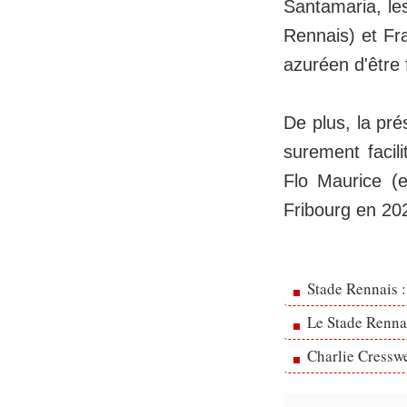
Santamaria, les
Rennais) et Fr
azuréen d'être 
De plus, la pré
surement facil
Flo Maurice (
Fribourg en 20
Stade Rennais :
Le Stade Rennai
Charlie Cresswe