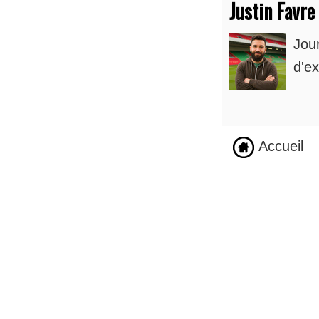
Justin Favre
Jou
d'ex
Accueil