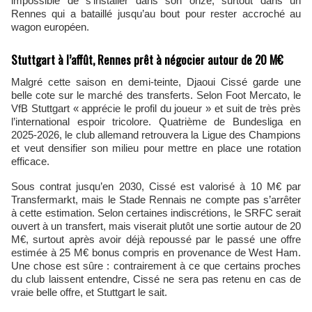
impossible de s’installer dans son onze, surtout dans un
Rennes qui a bataillé jusqu’au bout pour rester accroché au
wagon européen.
Stuttgart à l’affût, Rennes prêt à négocier autour de 20 M€
Malgré cette saison en demi-teinte, Djaoui Cissé garde une
belle cote sur le marché des transferts. Selon Foot Mercato, le
VfB Stuttgart « apprécie le profil du joueur » et suit de très près
l’international espoir tricolore. Quatrième de Bundesliga en
2025-2026, le club allemand retrouvera la Ligue des Champions
et veut densifier son milieu pour mettre en place une rotation
efficace.
Sous contrat jusqu’en 2030, Cissé est valorisé à 10 M€ par
Transfermarkt, mais le Stade Rennais ne compte pas s’arrêter
à cette estimation. Selon certaines indiscrétions, le SRFC serait
ouvert à un transfert, mais viserait plutôt une sortie autour de 20
M€, surtout après avoir déjà repoussé par le passé une offre
estimée à 25 M€ bonus compris en provenance de West Ham.
Une chose est sûre : contrairement à ce que certains proches
du club laissent entendre, Cissé ne sera pas retenu en cas de
vraie belle offre, et Stuttgart le sait.