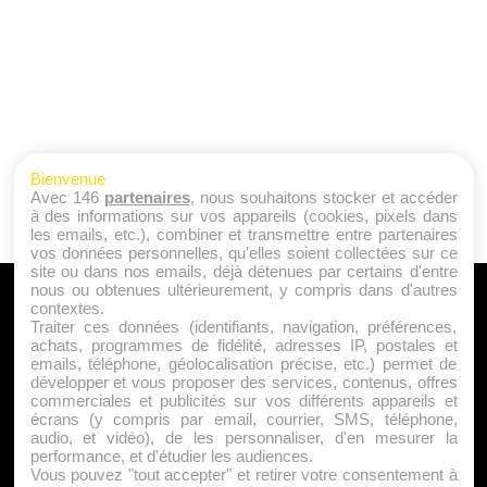
Bienvenue
Avec 146
partenaires
, nous souhaitons stocker et accéder
à des informations sur vos appareils (cookies, pixels dans
les emails, etc.), combiner et transmettre entre partenaires
vos données personnelles, qu'elles soient collectées sur ce
site ou dans nos emails, déjà détenues par certains d'entre
nous ou obtenues ultérieurement, y compris dans d'autres
A PROPOS
contextes.
Traiter ces données (identifiants, navigation, préférences,
Qui sommes nous ?
achats, programmes de fidélité, adresses IP, postales et
emails, téléphone, géolocalisation précise, etc.) permet de
Mentions Légales
développer et vous proposer des services, contenus, offres
Publicité
commerciales et publicités sur vos différents appareils et
écrans (y compris par email, courrier, SMS, téléphone,
Politique de Cookies
audio, et vidéo), de les personnaliser, d'en mesurer la
Contact
performance, et d'étudier les audiences.
Vous pouvez "tout accepter" et retirer votre consentement à