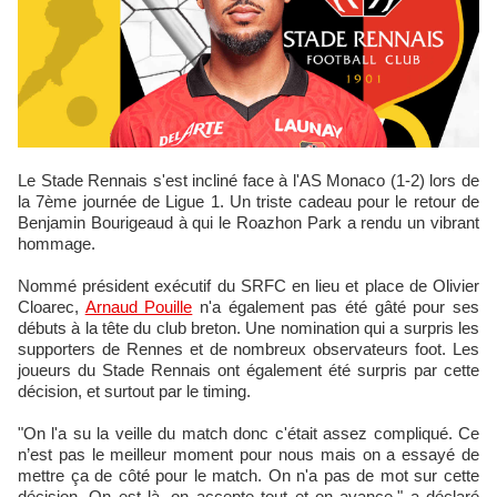
Le Stade Rennais s'est incliné face à l'AS Monaco (1-2) lors de
la 7ème journée de Ligue 1. Un triste cadeau pour le retour de
Benjamin Bourigeaud à qui le Roazhon Park a rendu un vibrant
hommage.
Nommé président exécutif du SRFC en lieu et place de Olivier
Cloarec,
Arnaud Pouille
n'a également pas été gâté pour ses
débuts à la tête du club breton. Une nomination qui a surpris les
supporters de Rennes et de nombreux observateurs foot. Les
joueurs du Stade Rennais ont également été surpris par cette
décision, et surtout par le timing.
"On l'a su la veille du match donc c'était assez compliqué. Ce
n’est pas le meilleur moment pour nous mais on a essayé de
mettre ça de côté pour le match. On n'a pas de mot sur cette
décision. On est là, on accepte tout et on avance." a déclaré