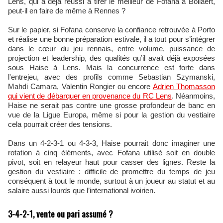
Lens, qui a déjà réussi à tirer le meilleur de Fofana à Bollaert,
peut-il en faire de même à Rennes ?
Sur le papier, si Fofana conserve la confiance retrouvée à Porto
et réalise une bonne préparation estivale, il a tout pour s’intégrer
dans le cœur du jeu rennais, entre volume, puissance de
projection et leadership, des qualités qu’il avait déjà exposées
sous Haise à Lens. Mais la concurrence est forte dans
l'entrejeu, avec des profils comme Sebastian Szymanski,
Mahdi Camara, Valentin Rongier ou encore
Adrien Thomasson
qui vient de débarquer en provenance du RC Lens
. Néanmoins,
Haise ne serait pas contre une grosse profondeur de banc en
vue de la Ligue Europa, même si pour la gestion du vestiaire
cela pourrait créer des tensions.
Dans un 4-2-3-1 ou 4-3-3, Haise pourrait donc imaginer une
rotation à cinq éléments, avec Fofana utilisé soit en double
pivot, soit en relayeur haut pour casser des lignes. Reste la
gestion du vestiaire : difficile de promettre du temps de jeu
conséquent à tout le monde, surtout à un joueur au statut et au
salaire aussi lourds que l’international ivoirien.
3-4-2-1, vente ou pari assumé ?