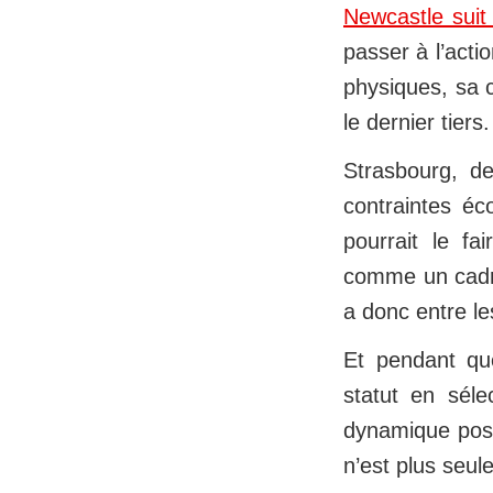
Newcastle suit d
passer à l’acti
physiques, sa c
le dernier tiers.
Strasbourg, d
contraintes éc
pourrait le fa
comme un cadre
a donc entre le
Et pendant que
statut en sélec
dynamique post
n’est plus seul