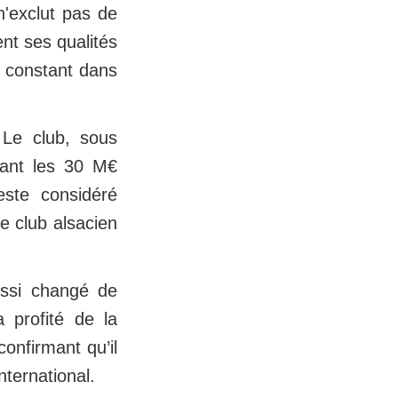
n'exclut pas de
nt ses qualités
f constant dans
 Le club, sous
inant les 30 M€
este considéré
e club alsacien
ussi changé de
a profité de la
onfirmant qu’il
nternational.