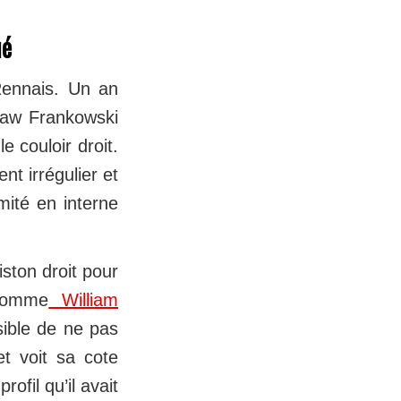
ué
Rennais. Un an
slaw Frankowski
e couloir droit.
nt irrégulier et
imité en interne
iston droit pour
 comme
William
ible de ne pas
et voit sa cote
fil qu’il avait