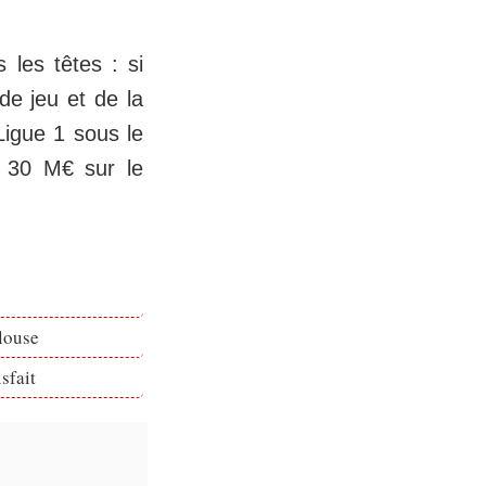
 les têtes : si
de jeu et de la
Ligue 1 sous le
à 30 M€ sur le
louse
sfait