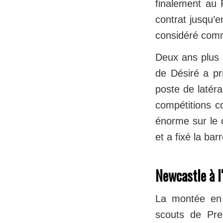
finalement au
contrat jusqu’e
considéré comm
Deux ans plus 
de Désiré a pri
poste de latéra
compétitions c
énorme sur le c
et a fixé la bar
Newcastle à l
La montée en
scouts de Pr