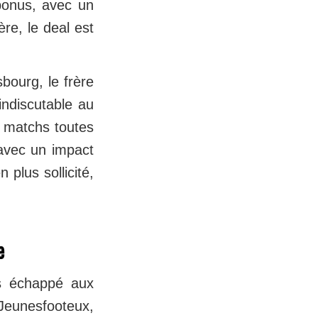
bonus, avec un
ère, le deal est
bourg, le frère
indiscutable au
34 matchs toutes
 avec un impact
plus sollicité,
e
s échappé aux
eunesfooteux,