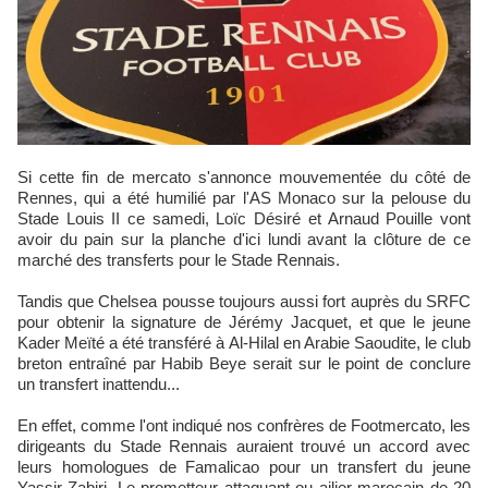
Si cette fin de mercato s'annonce mouvementée du côté de
Rennes, qui a été humilié par l'AS Monaco sur la pelouse du
Stade Louis II ce samedi, Loïc Désiré et Arnaud Pouille vont
avoir du pain sur la planche d'ici lundi avant la clôture de ce
marché des transferts pour le Stade Rennais.
Tandis que Chelsea pousse toujours aussi fort auprès du SRFC
pour obtenir la signature de Jérémy Jacquet, et que le jeune
Kader Meïté a été transféré à Al-Hilal en Arabie Saoudite, le club
breton entraîné par Habib Beye serait sur le point de conclure
un transfert inattendu...
En effet, comme l'ont indiqué nos confrères de Footmercato, les
dirigeants du Stade Rennais auraient trouvé un accord avec
leurs homologues de Famalicao pour un transfert du jeune
Yassir Zabiri. Le prometteur attaquant ou ailier marocain de 20