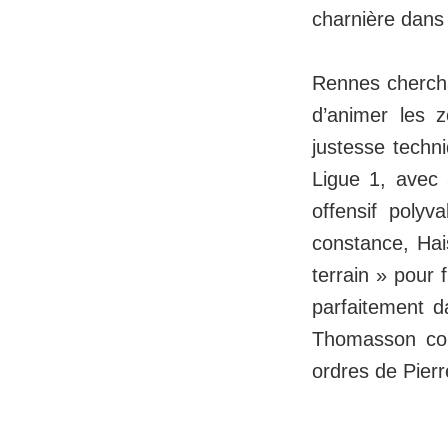
charnière dans 
Rennes cherchai
d’animer les z
justesse techn
Ligue 1, avec 
offensif polyv
constance, Hais
terrain » pour 
parfaitement d
Thomasson con
ordres de Pierr