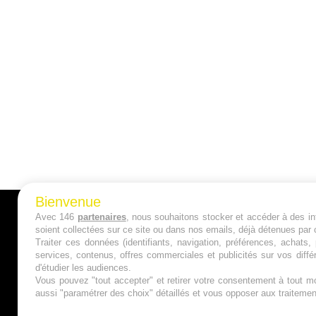
Bienvenue
Avec 146
partenaires
, nous souhaitons stocker et accéder à des inf
A PROPOS
soient collectées sur ce site ou dans nos emails, déjà détenues par 
Traiter ces données (identifiants, navigation, préférences, achats
Qui sommes nous ?
services, contenus, offres commerciales et publicités sur vos diffé
d'étudier les audiences.
Mentions Légales
Vous pouvez "tout accepter" et retirer votre consentement à tout mo
aussi "paramétrer des choix" détaillés et vous opposer aux traitem
Publicité