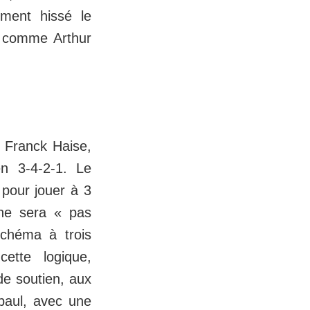
ement hissé le
es comme Arthur
r Franck Haise,
en 3-4-2-1. Le
 pour jouer à 3
 ne sera « pas
schéma à trois
ette logique,
de soutien, aux
paul, avec une