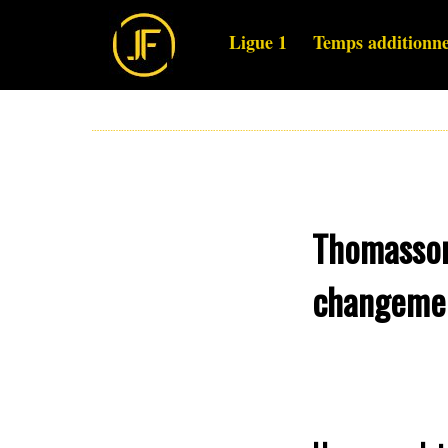
Ligue 1
Temps additionne
Thomasson
changemen