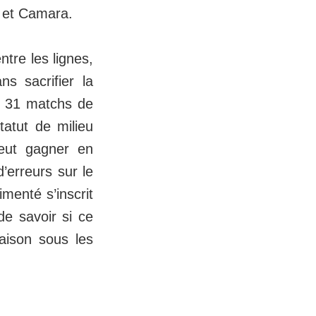
r et Camara.
tre les lignes,
s sacrifier la
té 31 matchs de
tatut de milieu
veut gagner en
d’erreurs sur le
imenté s’inscrit
de savoir si ce
aison sous les