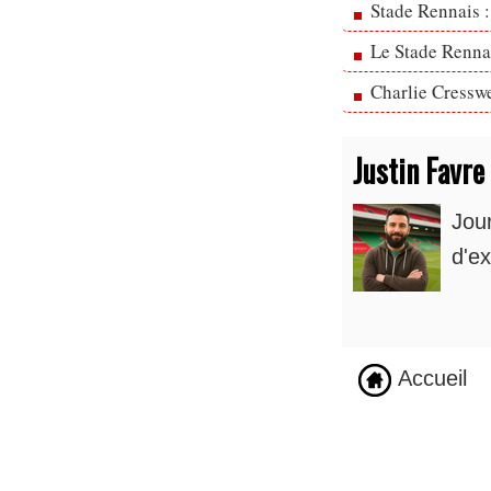
Stade Rennais :
Le Stade Rennai
Charlie Cresswe
Justin Favre
Jou
d'ex
Accueil