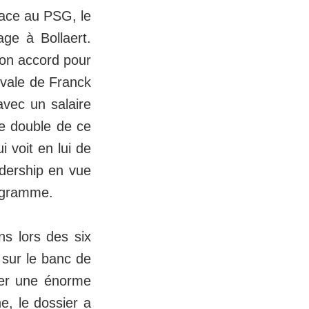
ace au PSG, le
age à Bollaert.
son accord pour
ivale de Franck
avec un salaire
le double de ce
 voit en lui de
adership en vue
rogramme.
s lors des six
 sur le banc de
iser une énorme
e, le dossier a