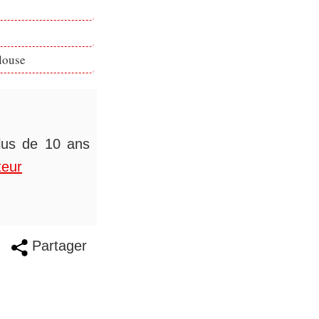
louse
plus de 10 ans
teur
Partager