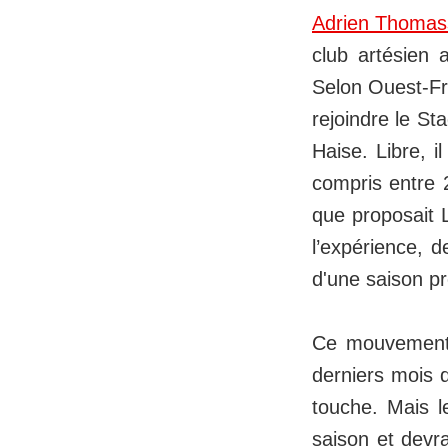
Adrien Thomass
club artésien 
Selon Ouest-Fr
rejoindre le St
Haise. Libre, i
compris entre 
que proposait 
l’expérience, d
d'une saison p
Ce mouvement p
derniers mois 
touche. Mais le
saison et devra