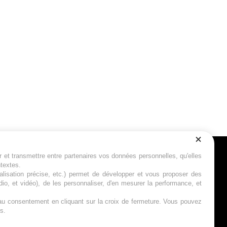
r et transmettre entre partenaires vos données personnelles, qu'elles
Suivez-nous
ntextes.
calisation précise, etc.) permet de développer et vous proposer des
io, et vidéo), de les personnaliser, d'en mesurer la performance, et
s au consentement en cliquant sur la croix de fermeture. Vous pouvez
s.