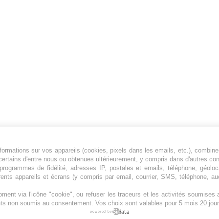
ormations sur vos appareils (cookies, pixels dans les emails, etc.), combine
Jeunesfooteux est un média sportif qui traite
certains d'entre nous ou obtenues ultérieurement, y compris dans d'autres co
principalement de l'actualité de la Ligue 1 et
, programmes de fidélité, adresses IP, postales et emails, téléphone, géolo
rents appareils et écrans (y compris par email, courrier, SMS, téléphone, aud
des grosses actualités de la Ligue 2 et du
football étranger.
ment via l'icône "cookie", ou refuser les traceurs et les activités soumise
Plan du site
|
Syndication
|
Powered by WM
ents non soumis au consentement. Vos choix sont valables pour 5 mois 20 jour
powered by