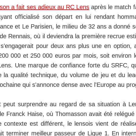
on a fait ses adieux au RC Lens
après le match f
ayant officialisé son départ en lui rendant homm
ance et Le Parisien, le milieu de 32 ans a donné 
ade Rennais, où il deviendra la première recrue est
l s’engagerait pour deux ans plus une en option, 
200 000 et 250 000 euros par mois, soit environ 
Lens. Une marque de confiance forte du SRFC, qui
e la qualité technique, du volume de jeu et du le
rochaine qui s'annonce dense avec l'Europe au p
eut surprendre au regard de sa situation à Len
de Franck Haise, où Thomasson avait été relégué
 contexte est différent, le lensois vient de réal
it terminer meilleur passeur de Ligue 1. En intern