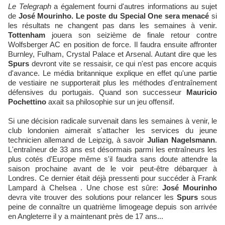
Le Telegraph
a également fourni d'autres informations au sujet
de
José Mourinho. Le poste du Special One sera menacé
si
les résultats ne changent pas dans les semaines à venir.
Tottenham
jouera son seizième de finale retour contre
Wolfsberger AC en position de force. Il faudra ensuite affronter
Burnley, Fulham, Crystal Palace et Arsenal. Autant dire que les
Spurs
devront vite se ressaisir, ce qui n'est pas encore acquis
d'avance. Le média britannique explique en effet qu'une partie
de vestiaire ne supporterait plus les méthodes d'entraînement
défensives du portugais. Quand son successeur
Mauricio
Pochettino
axait sa philosophie sur un jeu offensif.
Si une décision radicale survenait dans les semaines à venir, le
club londonien aimerait s'attacher les services du jeune
technicien allemand de Leipzig, à savoir
Julian Nagelsmann
.
L'entraîneur de 33 ans est désormais parmi les entraîneurs les
plus cotés d'Europe même s'il faudra sans doute attendre la
saison prochaine avant de le voir peut-être débarquer à
Londres. Ce dernier était déjà pressenti pour succéder à Frank
Lampard à Chelsea . Une chose est sûre:
José Mourinho
devra vite trouver des solutions pour relancer les
Spurs
sous
peine de connaître un quatrième limogeage depuis son arrivée
en Angleterre il y a maintenant près de 17 ans...