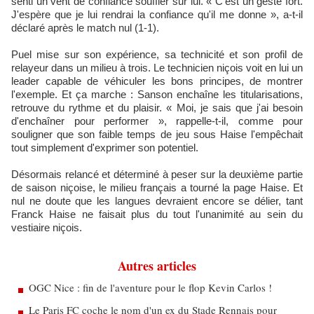
senti un vent de confiance souffler sur lui. « C'est un geste fort.
J'espère que je lui rendrai la confiance qu'il me donne », a-t-il
déclaré après le match nul (1-1).
Puel mise sur son expérience, sa technicité et son profil de
relayeur dans un milieu à trois. Le technicien niçois voit en lui un
leader capable de véhiculer les bons principes, de montrer
l'exemple. Et ça marche : Sanson enchaîne les titularisations,
retrouve du rythme et du plaisir. « Moi, je sais que j'ai besoin
d'enchaîner pour performer », rappelle-t-il, comme pour
souligner que son faible temps de jeu sous Haise l'empêchait
tout simplement d'exprimer son potentiel.
Désormais relancé et déterminé à peser sur la deuxième partie
de saison niçoise, le milieu français a tourné la page Haise. Et
nul ne doute que les langues devraient encore se délier, tant
Franck Haise ne faisait plus du tout l'unanimité au sein du
vestiaire niçois.
Autres articles
OGC Nice : fin de l'aventure pour le flop Kevin Carlos !
Le Paris FC coche le nom d'un ex du Stade Rennais pour