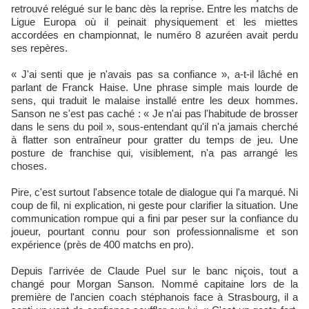
retrouvé relégué sur le banc dès la reprise. Entre les matchs de
Ligue Europa où il peinait physiquement et les miettes
accordées en championnat, le numéro 8 azuréen avait perdu
ses repères.
« J'ai senti que je n'avais pas sa confiance », a-t-il lâché en
parlant de Franck Haise. Une phrase simple mais lourde de
sens, qui traduit le malaise installé entre les deux hommes.
Sanson ne s'est pas caché : « Je n'ai pas l'habitude de brosser
dans le sens du poil », sous-entendant qu'il n'a jamais cherché
à flatter son entraîneur pour gratter du temps de jeu. Une
posture de franchise qui, visiblement, n'a pas arrangé les
choses.
Pire, c'est surtout l'absence totale de dialogue qui l'a marqué. Ni
coup de fil, ni explication, ni geste pour clarifier la situation. Une
communication rompue qui a fini par peser sur la confiance du
joueur, pourtant connu pour son professionnalisme et son
expérience (près de 400 matchs en pro).
Depuis l'arrivée de Claude Puel sur le banc niçois, tout a
changé pour Morgan Sanson. Nommé capitaine lors de la
première de l'ancien coach stéphanois face à Strasbourg, il a