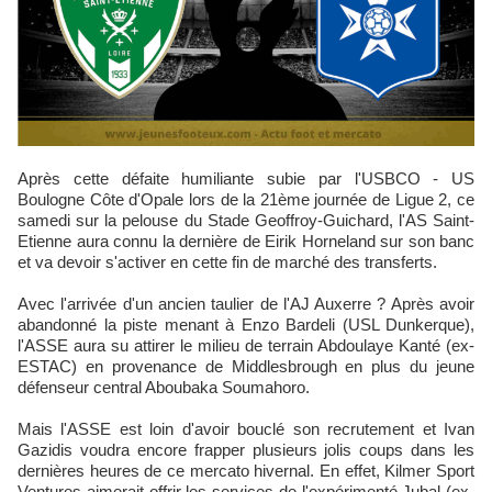
Après cette défaite humiliante subie par l'USBCO - US
Boulogne Côte d'Opale lors de la 21ème journée de Ligue 2, ce
samedi sur la pelouse du Stade Geoffroy-Guichard, l'AS Saint-
Etienne aura connu la dernière de Eirik Horneland sur son banc
et va devoir s'activer en cette fin de marché des transferts.
Avec l'arrivée d'un ancien taulier de l'AJ Auxerre ? Après avoir
abandonné la piste menant à Enzo Bardeli (USL Dunkerque),
l'ASSE aura su attirer le milieu de terrain Abdoulaye Kanté (ex-
ESTAC) en provenance de Middlesbrough en plus du jeune
défenseur central Aboubaka Soumahoro.
Mais l'ASSE est loin d'avoir bouclé son recrutement et Ivan
Gazidis voudra encore frapper plusieurs jolis coups dans les
dernières heures de ce mercato hivernal. En effet, Kilmer Sport
Ventures aimerait offrir les services de l'expérimenté Jubal (ex-