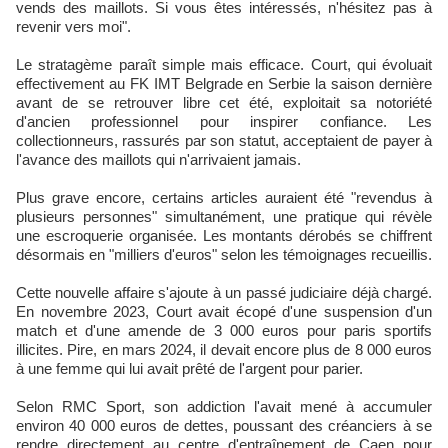
vends des maillots. Si vous êtes intéressés, n'hésitez pas à
revenir vers moi".
Le stratagème paraît simple mais efficace. Court, qui évoluait
effectivement au FK IMT Belgrade en Serbie la saison dernière
avant de se retrouver libre cet été, exploitait sa notoriété
d'ancien professionnel pour inspirer confiance. Les
collectionneurs, rassurés par son statut, acceptaient de payer à
l'avance des maillots qui n'arrivaient jamais.
Plus grave encore, certains articles auraient été "revendus à
plusieurs personnes" simultanément, une pratique qui révèle
une escroquerie organisée. Les montants dérobés se chiffrent
désormais en "milliers d'euros" selon les témoignages recueillis.
Cette nouvelle affaire s'ajoute à un passé judiciaire déjà chargé.
En novembre 2023, Court avait écopé d'une suspension d'un
match et d'une amende de 3 000 euros pour paris sportifs
illicites. Pire, en mars 2024, il devait encore plus de 8 000 euros
à une femme qui lui avait prêté de l'argent pour parier.
Selon RMC Sport, son addiction l'avait mené à accumuler
environ 40 000 euros de dettes, poussant des créanciers à se
rendre directement au centre d'entraînement de Caen pour