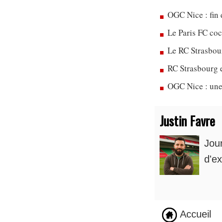
OGC Nice : fin 
Le Paris FC co
Le RC Strasbou
RC Strasbourg 
OGC Nice : une
Justin Favre
Jou
d'ex
Accueil