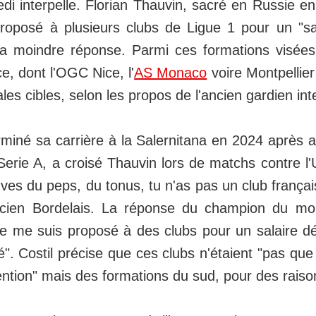
i interpelle. Florian Thauvin, sacré en Russie e
proposé à plusieurs clubs de Ligue 1 pour un "sal
la moindre réponse. Parmi ces formations visées
e, dont l'OGC Nice, l'
AS Monaco
voire Montpellie
ales cibles, selon les propos de l'ancien gardien int
erminé sa carrière à la Salernitana en 2024 après a
erie A, a croisé Thauvin lors de matchs contre l'U
rouves du peps, du tonus, tu n'as pas un club françai
ancien Bordelais. La réponse du champion du m
e me suis proposé à des clubs pour un salaire déri
lé". Costil précise que ces clubs n'étaient "pas qu
ention" mais des formations du sud, pour des raison