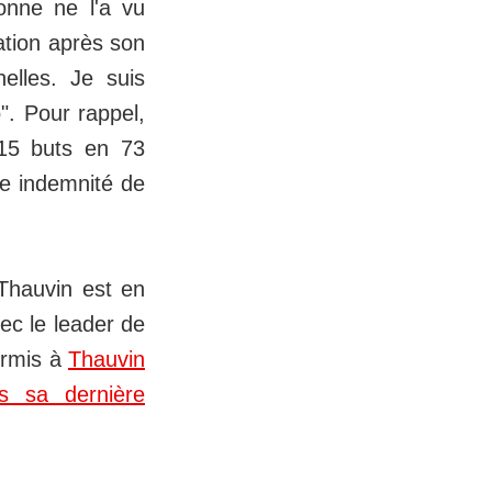
sonne ne l'a vu
ation après son
elles. Je suis
o". Pour rappel,
 15 buts en 73
ne indemnité de
 Thauvin est en
ec le leader de
ermis à
Thauvin
s sa dernière