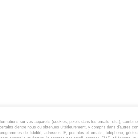
ormations sur vos appareils (cookies, pixels dans les emails, etc.), combine
Jeunesfooteux est un média sportif qui traite
certains d'entre nous ou obtenues ultérieurement, y compris dans d'autres co
principalement de l'actualité de la Ligue 1 et
, programmes de fidélité, adresses IP, postales et emails, téléphone, géolo