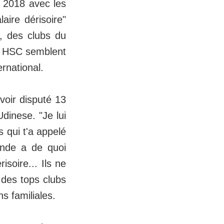
n 2018 avec les
aire dérisoire"
, des clubs du
r HSC semblent
ernational.
voir disputé 13
dinese. "Je lui
s qui t'a appelé
onde a de quoi
soire... Ils ne
e des tops clubs
s familiales.