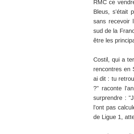
RMC ce vendred
Bleus, s'était 
sans recevoir 
sud de la Franc
être les princip
Costil, qui a t
rencontres en S
ai dit : tu ret
?" raconte l'
surprendre : "J
l'ont pas calcu
de Ligue 1, att