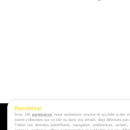
Bienvenue
Avec 146
partenaires
, nous souhaitons stocker et accéder à des inf
A PROPOS
soient collectées sur ce site ou dans nos emails, déjà détenues par 
Traiter ces données (identifiants, navigation, préférences, achats
Qui sommes nous ?