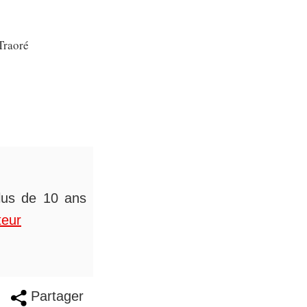
Traoré
plus de 10 ans
teur
Partager