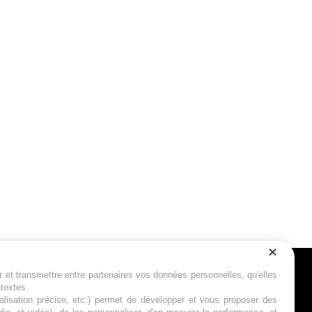
r et transmettre entre partenaires vos données personnelles, qu'elles
Suivez-nous
ntextes.
calisation précise, etc.) permet de développer et vous proposer des