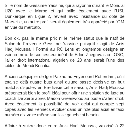
Si le nom de Gessime Yassine, qui a rayonné durant le Mondial
U20 avec le Maroc et qui brille également avec l'USL
Dunkerque en Ligue 2, revient avec insistance du côté de
Marseille, un autre profil serait également très apprécié par l'OM
en vue du mercato.
Bon ok, pas le même prix ni le même statut que le natif de
Salon-de-Provence Gessime Yassine puisqu'il s'agit de Anis
Hadj Moussa ! Formé au RC Lens et longtemps désigné en
vain comme le successeur idéal de Edon Zhegrova au LOSC,
l'ailier droit international algérien de 23 ans serait l'une des
cibles de Mehdi Benatia.
Ancien coéquipier de Igor Paixao au Feyenoord Rotterdam, où il
totalise déjà quatre buts ainsi qu'une passe décisive en huit
matchs disputés en Eredivisie cette saison, Anis Hadj Moussa
présenterait bien le profil idéal pour offrir une solution de luxe au
coach De Zerbi après Mason Greenwood au poste d'ailier droit.
Avec également la possibilité de voir celui qui compte sept
capes avec les Fennecs évoluer dans un rôle plus axial en faux
numéro dix voire même sur l'aile gauche si besoin.
Affaire à suivre donc entre Anis Hadj Moussa, valorisé à 22