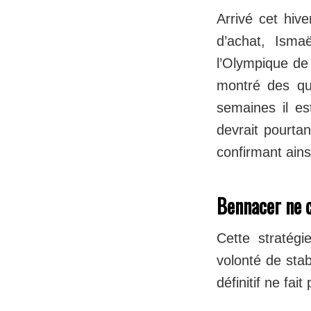
Arrivé cet hiv
d’achat, Isma
l’Olympique de 
montré des qua
semaines il es
devrait pourtan
confirmant ainsi
Bennacer ne 
Cette stratég
volonté de stab
définitif ne fai