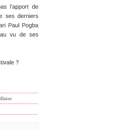
as l'apport de
de ses derniers
pari Paul Pogba
i au vu de ses
tivale ?
llaise