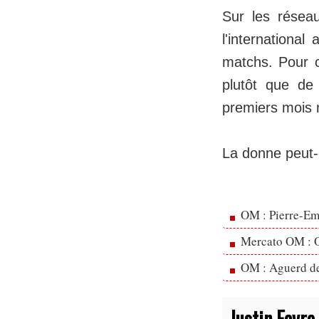
Sur les résea
l'internationa
matchs. Pour ce
plutôt que de
premiers mois 
La donne peut-e
OM : Pierre-Emi
Mercato OM : Ol
OM : Aguerd de 
Justin Favre