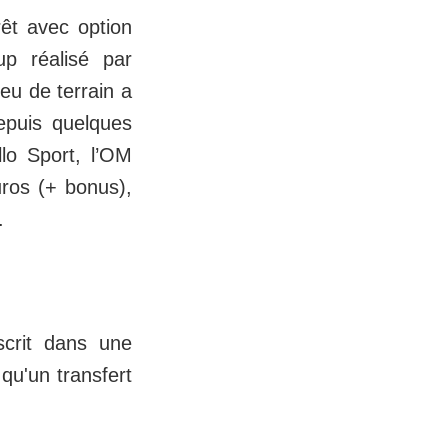
êt avec option
p réalisé par
eu de terrain a
epuis quelques
llo Sport, l’OM
uros (+ bonus),
.
scrit dans une
 qu'un transfert