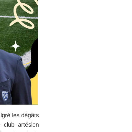
algré les dégâts
 club artésien