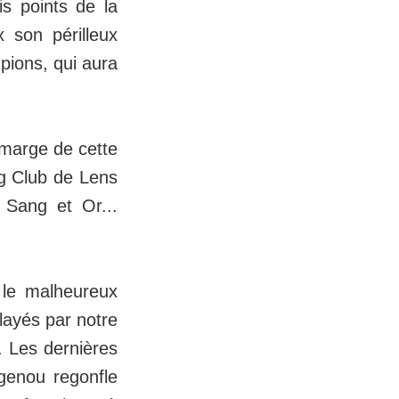
is points de la
 son périlleux
pions, qui aura
 marge de cette
ng Club de Lens
 Sang et Or...
 le malheureux
layés par notre
. Les dernières
e genou regonfle