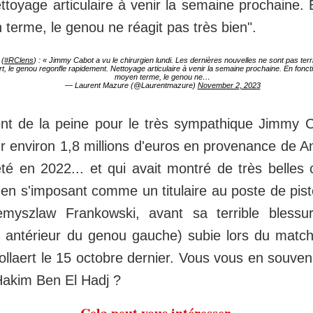
toyage articulaire à venir la semaine prochaine. E
terme, le genou ne réagit pas très bien".
 (
#RClens
) : « Jimmy Cabot a vu le chirurgien lundi. Les dernières nouvelles ne sont pas terrib
ort, le genou regonfle rapidement. Nettoyage articulaire à venir la semaine prochaine. En foncti
moyen terme, le genou ne…
— Laurent Mazure (@Laurentmazure)
November 2, 2023
nt de la peine pour le très sympathique Jimmy C
ur environ 1,8 millions d'euros en provenance de 
té en 2022... et qui avait montré de très belles
 en s'imposant comme un titulaire au poste de pist
emyszlaw Frankowski, avant sa terrible blessu
é antérieur du genou gauche) subie lors du matc
ollaert le 15 octobre dernier. Vous vous en souve
Hakim Ben El Hadj ?