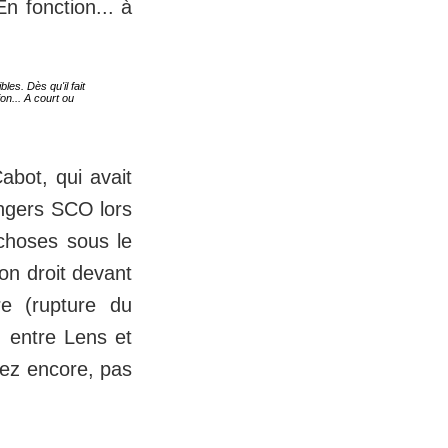
n fonction... à
les. Dès qu'il fait
on... A court ou
abot, qui avait
Angers SCO lors
 choses sous le
on droit devant
re (rupture du
h entre Lens et
nez encore, pas