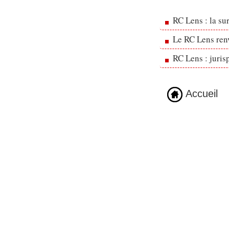
RC Lens : la su
Le RC Lens ren
RC Lens : juris
Accueil