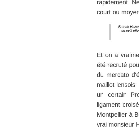
rapidement. Net
court ou moyen 
Franck Haise
un petit eff
Et on a vraime
été recruté po
du mercato d'é
maillot lensois
un certain Pr
ligament crois
Montpellier à B
vrai monsieur 