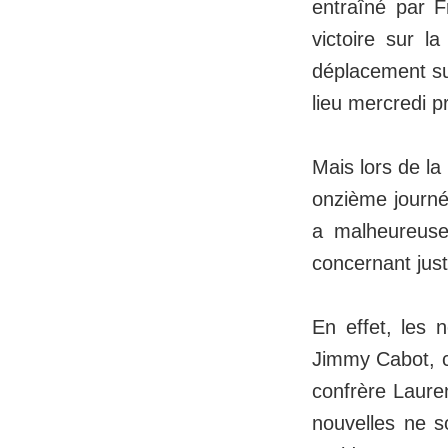
entraîné par F
victoire sur l
déplacement su
lieu mercredi p
Mais lors de la
onzième journé
a malheureuse
concernant jus
En effet, les 
Jimmy Cabot, c
confrère Laure
nouvelles ne so