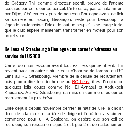
de Grégory Thil comme directeur sportif, preuve de l’attente
suscitée par ce retour au bercail. L’intéressé, passé notamment
par Dijon, Châteauroux puis de nouveau Boulogne avant de finir
sa carrière au Racing Besançon, reste pour beaucoup "la
légende boulonnaise, l’idole de tout un peuple". Une image forte,
que le club espère maintenant transformer en moteur pour son
projet sportif.
De Lens et Strasbourg à Boulogne : un carnet d’adresses au
service de l’USBCO
Car si son nom évoque avant tout les filets qui tremblent, Thil
revient avec un autre statut : celui d’homme de l’ombre du RC
Lens au RC Strasbourg. Membre de la cellule de recrutement,
puis promu directeur technique au
RC Lens
, il est l'origine de
quelques jolis coups comme Neil El Aynaoui et Abdukodir
Khusanov. Au RC Strasbourg, sa mission comme directeur du
recrutement fut plus brève.
Libre depuis depuis novembre dernier, le natif de Creil a choisit
donc de relancer sa carrière de dirigeant là où tout a vraiment
commencé pour lui. À Boulogne, on espère que son œil de
recruteur, son réseau en Ligue 1 et Ligue 2 et son attachement