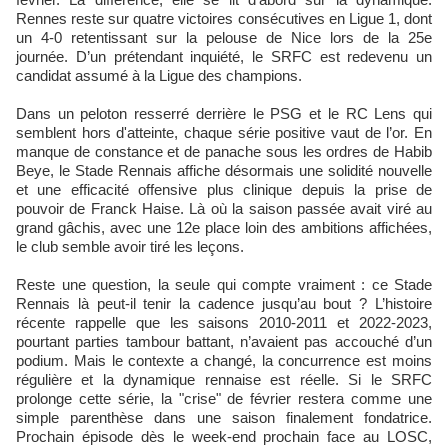
Rennes reste sur quatre victoires consécutives en Ligue 1, dont
un 4‑0 retentissant sur la pelouse de Nice lors de la 25e
journée. D’un prétendant inquiété, le SRFC est redevenu un
candidat assumé à la Ligue des champions.
Dans un peloton resserré derrière le PSG et le RC Lens qui
semblent hors d'atteinte, chaque série positive vaut de l’or. En
manque de constance et de panache sous les ordres de Habib
Beye, le Stade Rennais affiche désormais une solidité nouvelle
et une efficacité offensive plus clinique depuis la prise de
pouvoir de Franck Haise. Là où la saison passée avait viré au
grand gâchis, avec une 12e place loin des ambitions affichées,
le club semble avoir tiré les leçons.
Reste une question, la seule qui compte vraiment : ce Stade
Rennais là peut‑il tenir la cadence jusqu’au bout ? L’histoire
récente rappelle que les saisons 2010‑2011 et 2022‑2023,
pourtant parties tambour battant, n’avaient pas accouché d’un
podium. Mais le contexte a changé, la concurrence est moins
régulière et la dynamique rennaise est réelle. Si le SRFC
prolonge cette série, la "crise" de février restera comme une
simple parenthèse dans une saison finalement fondatrice.
Prochain épisode dès le week‑end prochain face au LOSC,