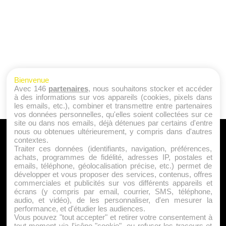
Bienvenue
Avec 146
partenaires
, nous souhaitons stocker et accéder
à des informations sur vos appareils (cookies, pixels dans
les emails, etc.), combiner et transmettre entre partenaires
vos données personnelles, qu'elles soient collectées sur ce
site ou dans nos emails, déjà détenues par certains d'entre
nous ou obtenues ultérieurement, y compris dans d'autres
A PROPOS
contextes.
Traiter ces données (identifiants, navigation, préférences,
Qui sommes nous ?
achats, programmes de fidélité, adresses IP, postales et
emails, téléphone, géolocalisation précise, etc.) permet de
Mentions Légales
développer et vous proposer des services, contenus, offres
Publicité
commerciales et publicités sur vos différents appareils et
écrans (y compris par email, courrier, SMS, téléphone,
Politique de Cookies
audio, et vidéo), de les personnaliser, d'en mesurer la
Contact
performance, et d'étudier les audiences.
Vous pouvez "tout accepter" et retirer votre consentement à
tout moment via l'icône "cookie", ou refuser les traceurs et