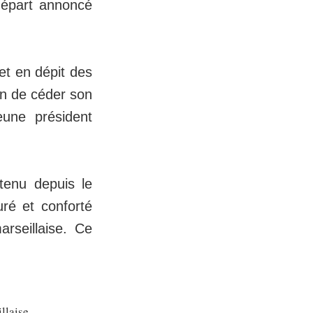
départ annoncé
et en dépit des
on de céder son
eune président
utenu depuis le
uré et conforté
rseillaise. Ce
llaise