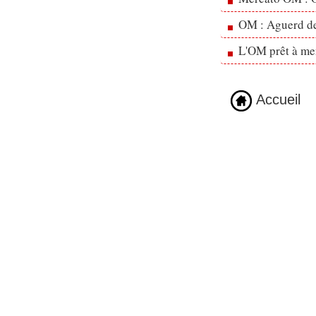
OM : Aguerd de 
L'OM prêt à men
Accueil