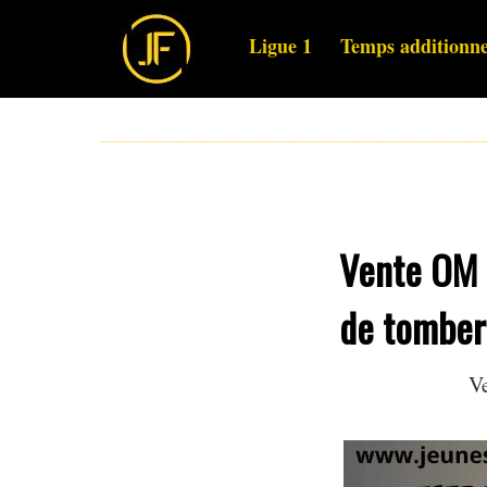
Ligue 1
Temps additionne
Vente OM :
de tomber 
Ve