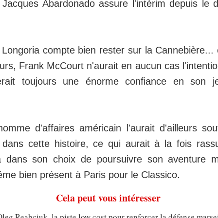
Jacques Abardonado assure l'intérim depuis le 
 Longoria compte bien rester sur la Cannebière... 
rs, Frank McCourt n'aurait en aucun cas l'intenti
herait toujours une énorme confiance en son j
homme d'affaires américain l'aurait d'ailleurs so
ans cette histoire, ce qui aurait à la fois rass
a dans son choix de poursuivre son aventure ma
me bien présent à Paris pour le Classico.
Cela peut vous intéresser
eg Reabciuk, la piste low cost pour renforcer la défense marsei