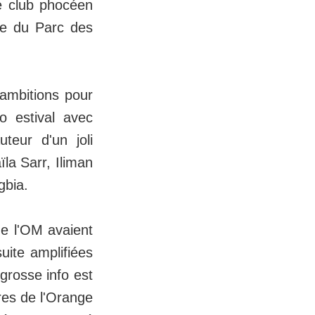
le club phocéen
se du Parc des
 ambitions pour
o estival avec
teur d'un joli
la Sarr, Iliman
gbia.
de l'OM avaient
suite amplifiées
 grosse info est
es de l'Orange