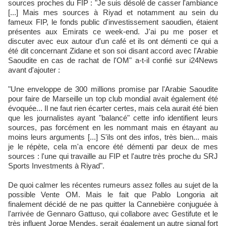
sources proches du FIP : "Je suis désolé de casser l'ambiance
[...] Mais mes sources à Riyad et notamment au sein du
fameux FIP, le fonds public d'investissement saoudien, étaient
présentes aux Emirats ce week-end. J'ai pu me poser et
discuter avec eux autour d'un café et ils ont démenti ce qui a
été dit concernant Zidane et son soi disant accord avec l'Arabie
Saoudite en cas de rachat de l'OM" a-t-il confié sur i24News
avant d'ajouter :
"Une enveloppe de 300 millions promise par l'Arabie Saoudite
pour faire de Marseille un top club mondial avait également été
évoquée... Il ne faut rien écarter certes, mais cela aurait été bien
que les journalistes ayant "balancé" cette info identifient leurs
sources, pas forcément en les nommant mais en étayant au
moins leurs arguments [...] S'ils ont des infos, très bien... mais
je le répète, cela m'a encore été démenti par deux de mes
sources : l'une qui travaille au FIP et l'autre très proche du SRJ
Sports Investments à Riyad".
De quoi calmer les récentes rumeurs assez folles au sujet de la
possible Vente OM. Mais le fait que Pablo Longoria ait
finalement décidé de ne pas quitter la Cannebière conjuguée à
l'arrivée de Gennaro Gattuso, qui collabore avec Gestifute et le
très influent Jorge Mendes, serait également un autre signal fort