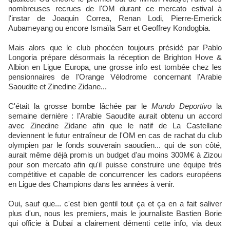
nombreuses recrues de l'OM durant ce mercato estival à
l'instar de Joaquin Correa, Renan Lodi, Pierre-Emerick
Aubameyang ou encore Ismaïla Sarr et Geoffrey Kondogbia.
Mais alors que le club phocéen toujours présidé par Pablo
Longoria prépare désormais la réception de Brighton Hove &
Albion en Ligue Europa, une grosse info est tombée chez les
pensionnaires de l'Orange Vélodrome concernant l'Arabie
Saoudite et Zinedine Zidane...
C'était la grosse bombe lâchée par le
Mundo Deportivo
la
semaine dernière : l'Arabie Saoudite aurait obtenu un accord
avec Zinedine Zidane afin que le natif de La Castellane
deviennent le futur entraîneur de l'OM en cas de rachat du club
olympien par le fonds souverain saoudien... qui de son côté,
aurait même déjà promis un budget d'au moins 300M€ à Zizou
pour son mercato afin qu'il puisse construire une équipe très
compétitive et capable de concurrencer les cadors européens
en Ligue des Champions dans les années à venir.
Oui, sauf que... c'est bien gentil tout ça et ça en a fait saliver
plus d'un, nous les premiers, mais le journaliste Bastien Borie
qui officie à Dubaï a clairement démenti cette info, via deux