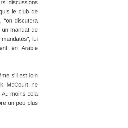
s discussions
quis le club de
, "on discutera
ra un mandat de
 mandatés", lui
ment en Arabie
me s'il est loin
ank McCourt ne
. Au moins cela
core un peu plus