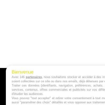
Bienvenue
Avec 146
partenaires
, nous souhaitons stocker et accéder à des inf
A PROPOS
soient collectées sur ce site ou dans nos emails, déjà détenues par 
Traiter ces données (identifiants, navigation, préférences, achats
Qui sommes nous ?
services, contenus, offres commerciales et publicités sur vos diffé
d'étudier les audiences.
Mentions Légales
Vous pouvez "tout accepter" et retirer votre consentement à tout mo
aussi "paramétrer des choix" détaillés et vous opposer aux traitem