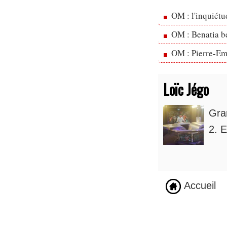
OM : l'inquiét
OM : Benatia b
OM : Pierre-Emi
Loïc Jégo
Gra
2. E
Accueil