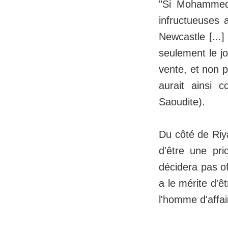
"Si Mohammed 
infructueuses 
Newcastle [...]
seulement le jo
vente, et non p
aurait ainsi 
Saoudite).
Du côté de Riya
d'être une pr
décidera pas of
a le mérite d'ê
l'homme d'affai