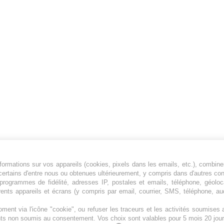
ormations sur vos appareils (cookies, pixels dans les emails, etc.), combine
Jeunesfooteux est un média sportif qui traite
certains d'entre nous ou obtenues ultérieurement, y compris dans d'autres co
principalement de l'actualité de la Ligue 1 et
, programmes de fidélité, adresses IP, postales et emails, téléphone, géolo
des grosses actualités de la Ligue 2 et du
rents appareils et écrans (y compris par email, courrier, SMS, téléphone, aud
football étranger.
ment via l'icône "cookie", ou refuser les traceurs et les activités soumise
Plan du site
|
Syndication
|
Powered by WM
ents non soumis au consentement. Vos choix sont valables pour 5 mois 20 jour