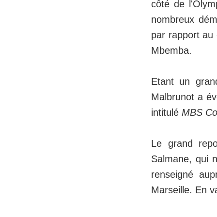
côté de l'Olym
nombreux démen
par rapport au
Mbemba.
Etant un grand
Malbrunot a év
intitulé
MBS Con
Le grand repo
Salmane, qui n'
renseigné aup
Marseille. En va