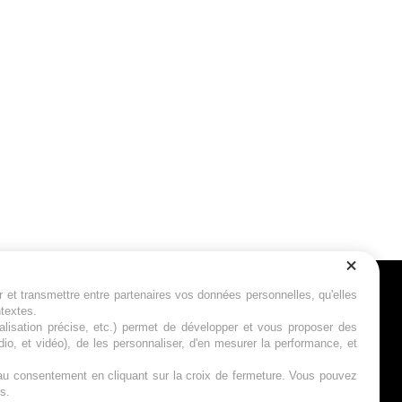
r et transmettre entre partenaires vos données personnelles, qu'elles
Suivez-nous
ntextes.
calisation précise, etc.) permet de développer et vous proposer des
io, et vidéo), de les personnaliser, d'en mesurer la performance, et
s au consentement en cliquant sur la croix de fermeture. Vous pouvez
s.