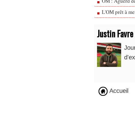
OM : Aguerd de 
L'OM prêt à men
Justin Favre
Jou
d'ex
Accueil