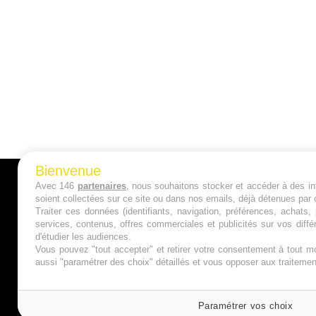
Bienvenue
Avec 146
partenaires
, nous souhaitons stocker et accéder à des inf
A PROPOS
soient collectées sur ce site ou dans nos emails, déjà détenues par 
Traiter ces données (identifiants, navigation, préférences, achats
Qui sommes nous ?
services, contenus, offres commerciales et publicités sur vos diffé
d'étudier les audiences.
Mentions Légales
Vous pouvez "tout accepter" et retirer votre consentement à tout mo
aussi "paramétrer des choix" détaillés et vous opposer aux traitem
Publicité
Politique de Cookies
Paramétrer vos choix