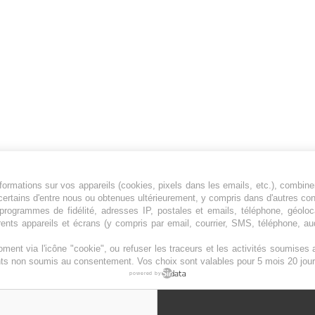
ormations sur vos appareils (cookies, pixels dans les emails, etc.), combine
Jeunesfooteux est un média sportif qui traite
certains d'entre nous ou obtenues ultérieurement, y compris dans d'autres co
principalement de l'actualité de la Ligue 1 et
, programmes de fidélité, adresses IP, postales et emails, téléphone, géolo
rents appareils et écrans (y compris par email, courrier, SMS, téléphone, aud
des grosses actualités de la Ligue 2 et du
football étranger.
ment via l'icône "cookie", ou refuser les traceurs et les activités soumise
Plan du site
|
Syndication
|
Powered by WM
ents non soumis au consentement. Vos choix sont valables pour 5 mois 20 jour
powered by