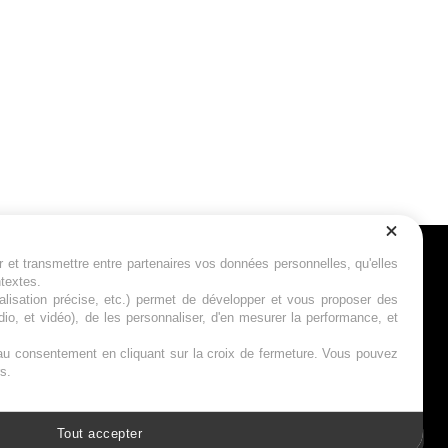
r et transmettre entre partenaires vos données personnelles, qu'elles
Suivez-nous
ntextes.
calisation précise, etc.) permet de développer et vous proposer des
io, et vidéo), de les personnaliser, d'en mesurer la performance, et
s au consentement en cliquant sur la croix de fermeture. Vous pouvez
s.
Tout accepter