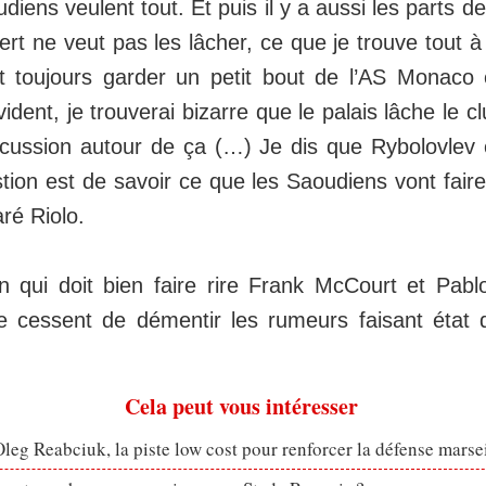
diens veulent tout. Et puis il y a aussi les parts de
bert ne veut pas les lâcher, ce que je trouve tout à
it toujours garder un petit bout de l’AS Monaco
vident, je trouverai bizarre que le palais lâche le c
scussion autour de ça (…) Je dis que Rybolovlev 
tion est de savoir ce que les Saoudiens vont faire
aré Riolo.
n qui doit bien faire rire Frank McCourt et Pabl
 cessent de démentir les rumeurs faisant état 
Cela peut vous intéresser
eg Reabciuk, la piste low cost pour renforcer la défense marsei