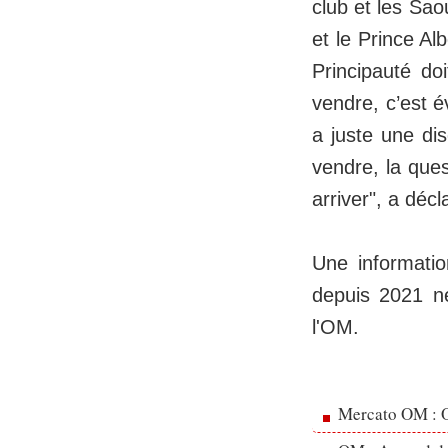
club et les Saou
et le Prince Al
Principauté do
vendre, c’est é
a juste une di
vendre, la ques
arriver", a décl
Une informatio
depuis 2021 ne
l'OM.
Mercato OM : Ol