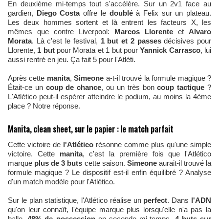
En deuxième mi-temps tout s'accélère. Sur un 2v1 face au
gardien,
Diego Costa
offre le
doublé
à Felix sur un plateau.
Les deux hommes sortent et là entrent les facteurs X, les
mêmes que contre Liverpool:
Marcos Llorente
et
Alvaro
Morata
. Là c'est le festival,
1 but et 2 passes
décisives pour
Llorente,
1 but
pour Morata et 1 but pour
Yannick Carrasco
, lui
aussi rentré en jeu. Ça fait 5 pour l'Atléti.
Après cette
manita
,
Simeone
a-t-il trouvé la formule magique ?
Était-ce un
coup de chance
, ou un très bon
coup tactique
?
L'Atlético peut-il espérer atteindre le podium, au moins la 4ème
place ? Notre réponse.
Manita, clean sheet, sur le papier : le match parfait
Cette victoire de
l'Atlético
résonne comme plus qu'une simple
victoire. Cette
manita
, c'est la première fois que l'Atlético
marque
plus de 3 buts
cette saison.
Simeone
aurait-il trouvé la
formule magique ? Le dispositif est-il enfin équilibré ? Analyse
d'un match modèle pour l'Atlético.
Sur le plan statistique, l'Atlético réalise un
perfect
. Dans
l'ADN
qu'on leur connaît, l'équipe marque plus lorsqu'elle n'a pas la
balle.
48% de possession
en seconde mi-temps,
4 buts sur