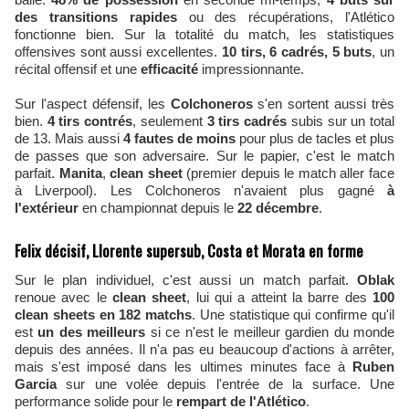
des transitions rapides
ou des récupérations, l'Atlético
fonctionne bien. Sur la totalité du match, les statistiques
offensives sont aussi excellentes.
10 tirs, 6 cadrés, 5 buts
, un
récital offensif et une
efficacité
impressionnante.
Sur l'aspect défensif, les
Colchoneros
s'en sortent aussi très
bien.
4 tirs contrés
, seulement
3 tirs cadrés
subis sur un total
de 13. Mais aussi
4 fautes de moins
pour plus de tacles et plus
de passes que son adversaire. Sur le papier, c'est le match
parfait.
Manita
,
clean sheet
(premier depuis le match aller face
à Liverpool). Les Colchoneros n'avaient plus gagné
à
l'extérieur
en championnat depuis le
22 décembre
.
Felix décisif, Llorente supersub, Costa et Morata en forme
Sur le plan individuel, c'est aussi un match parfait.
Oblak
renoue avec le
clean sheet
, lui qui a atteint la barre des
100
clean sheets en 182 matchs
. Une statistique qui confirme qu'il
est
un
des meilleurs
si ce n'est le meilleur gardien du monde
depuis des années. Il n'a pas eu beaucoup d'actions à arrêter,
mais s'est imposé dans les ultimes minutes face à
Ruben
Garcia
sur une volée depuis l'entrée de la surface. Une
performance solide pour le
rempart de l'Atlético
.