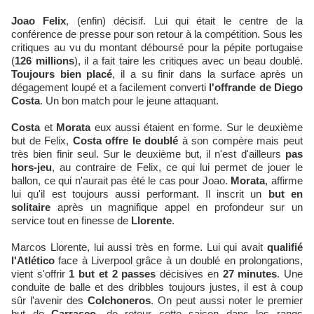
Joao Felix
, (enfin) décisif. Lui qui était le centre de la
conférence de presse pour son retour à la compétition. Sous les
critiques au vu du montant déboursé pour la pépite portugaise
(
126 millions
), il a fait taire les critiques avec un beau doublé.
Toujours bien placé
, il a su finir dans la surface après un
dégagement loupé et a facilement converti
l'offrande de Diego
Costa
. Un bon match pour le jeune attaquant.
Costa
et
Morata
eux aussi étaient en forme. Sur le deuxième
but de Felix,
Costa offre le doublé
à son compère mais peut
très bien finir seul. Sur le deuxième but, il n'est d'ailleurs
pas
hors-jeu
, au contraire de Felix, ce qui lui permet de jouer le
ballon, ce qui n'aurait pas été le cas pour Joao.
Morata
, affirme
lui qu'il est toujours aussi performant. Il inscrit un
but en
solitaire
après un magnifique appel en profondeur sur un
service tout en finesse de
Llorente
.
Marcos Llorente, lui aussi très en forme. Lui qui avait
qualifié
l'Atlético
face à Liverpool grâce à un doublé en prolongations,
vient s'offrir
1 but et 2 passes
décisives en
27 minutes
. Une
conduite de balle et des dribbles toujours justes, il est à coup
sûr l'avenir des
Colchoneros
. On peut aussi noter le premier
but de
Carrasco
, de retour cette saison dans les rangs