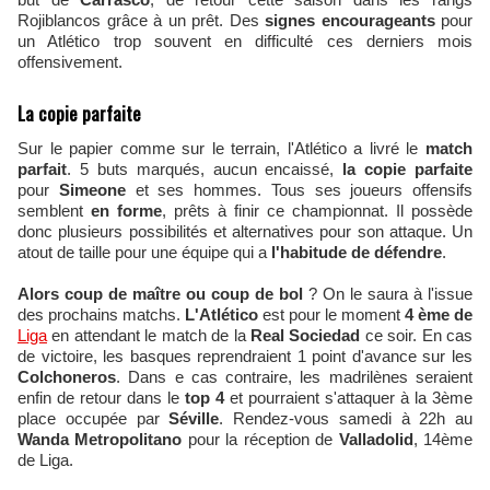
Rojiblancos grâce à un prêt. Des
signes encourageants
pour
un Atlético trop souvent en difficulté ces derniers mois
offensivement.
La copie parfaite
Sur le papier comme sur le terrain, l'Atlético a livré le
match
parfait
. 5 buts marqués, aucun encaissé,
la copie parfaite
pour
Simeone
et ses hommes. Tous ses joueurs offensifs
semblent
en forme
, prêts à finir ce championnat. Il possède
donc plusieurs possibilités et alternatives pour son attaque. Un
atout de taille pour une équipe qui a
l'habitude de défendre
.
Alors
coup de maître ou coup de bol
? On le saura à l'issue
des prochains matchs.
L'Atlético
est pour le moment
4 ème de
Liga
en attendant le match de la
Real Sociedad
ce soir. En cas
de victoire, les basques reprendraient 1 point d'avance sur les
Colchoneros
. Dans e cas contraire, les madrilènes seraient
enfin de retour dans le
top 4
et pourraient s'attaquer à la 3ème
place occupée par
Séville
. Rendez-vous samedi à 22h au
Wanda Metropolitano
pour la réception de
Valladolid
, 14ème
de Liga.