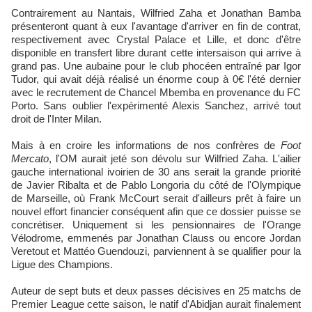
Contrairement au Nantais, Wilfried Zaha et Jonathan Bamba
présenteront quant à eux l'avantage d'arriver en fin de contrat,
respectivement avec Crystal Palace et Lille, et donc d'être
disponible en transfert libre durant cette intersaison qui arrive à
grand pas. Une aubaine pour le club phocéen entraîné par Igor
Tudor, qui avait déjà réalisé un énorme coup à 0€ l'été dernier
avec le recrutement de Chancel Mbemba en provenance du FC
Porto. Sans oublier l'expérimenté Alexis Sanchez, arrivé tout
droit de l'Inter Milan.
Mais à en croire les informations de nos confrères de
Foot
Mercato
, l'OM aurait jeté son dévolu sur Wilfried Zaha. L'ailier
gauche international ivoirien de 30 ans serait la grande priorité
de Javier Ribalta et de Pablo Longoria du côté de l'Olympique
de Marseille, où Frank McCourt serait d'ailleurs prêt à faire un
nouvel effort financier conséquent afin que ce dossier puisse se
concrétiser. Uniquement si les pensionnaires de l'Orange
Vélodrome, emmenés par Jonathan Clauss ou encore Jordan
Veretout et Mattéo Guendouzi, parviennent à se qualifier pour la
Ligue des Champions.
Auteur de sept buts et deux passes décisives en 25 matchs de
Premier League cette saison, le natif d'Abidjan aurait finalement