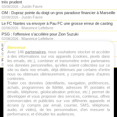
très prudent
Justin Favre
03/08/2026
-
OM : Dupraz pointe du doigt un gros paradoxe financier à Marseille
Justin Favre
02/08/2026
-
Le FC Nantes va envoyer à Pau FC une grosse erreur de casting
Maxence Lefebvre
02/08/2026
-
PSG : l’offensive s’accélère pour Zion Suzuki
Maxence Lefebvre
02/08/2026
-
Le Stade Rennais se sépare d'un gros salaire : direction la
Bienvenue
Championship
Avec 146
partenaires
, nous souhaitons stocker et accéder
Justin Favre
02/08/2026
-
à des informations sur vos appareils (cookies, pixels dans
PSG : Randal Kolo Muani, c'est terminé avec Paris !
les emails, etc.), combiner et transmettre entre partenaires
Maxence Lefebvre
02/08/2026
-
vos données personnelles, qu'elles soient collectées sur ce
site ou dans nos emails, déjà détenues par certains d'entre
nous ou obtenues ultérieurement, y compris dans d'autres
A PROPOS
contextes.
Traiter ces données (identifiants, navigation, préférences,
Qui sommes nous ?
achats, programmes de fidélité, adresses IP, postales et
emails, téléphone, géolocalisation précise, etc.) permet de
Mentions Légales
développer et vous proposer des services, contenus, offres
Publicité
commerciales et publicités sur vos différents appareils et
écrans (y compris par email, courrier, SMS, téléphone,
Politique de Cookies
audio, et vidéo), de les personnaliser, d'en mesurer la
Contact
performance, et d'étudier les audiences.