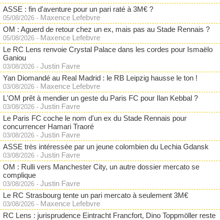
ASSE : fin d'aventure pour un pari raté à 3M€ ?
Maxence Lefebvre
05/08/2026
-
OM : Aguerd de retour chez un ex, mais pas au Stade Rennais ?
Maxence Lefebvre
05/08/2026
-
Le RC Lens renvoie Crystal Palace dans les cordes pour Ismaëlo
Ganiou
Justin Favre
03/08/2026
-
Yan Diomandé au Real Madrid : le RB Leipzig hausse le ton !
Maxence Lefebvre
03/08/2026
-
L'OM prêt à mendier un geste du Paris FC pour Ilan Kebbal ?
Justin Favre
03/08/2026
-
Le Paris FC coche le nom d'un ex du Stade Rennais pour
concurrencer Hamari Traoré
Justin Favre
03/08/2026
-
ASSE très intéressée par un jeune colombien du Lechia Gdansk
Justin Favre
03/08/2026
-
OM : Rulli vers Manchester City, un autre dossier mercato se
complique
Justin Favre
03/08/2026
-
Le RC Strasbourg tente un pari mercato à seulement 3M€
Maxence Lefebvre
03/08/2026
-
RC Lens : jurisprudence Eintracht Francfort, Dino Toppmöller reste