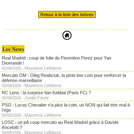
Retour à la liste des brèves
Les News
Real Madrid : coup de folie de Florentino Perez pour Yan
Diomandé !
Maxence Lefebvre
05/08/2026
-
Mercato OM : Oleg Reabciuk, la piste low cost pour renforcer la
défense marseillaise
Maxence Lefebvre
05/08/2026
-
RC Lens : la surprise Ilan Kebbal (Paris FC) ?
Justin Favre
05/08/2026
-
PSG : Lucas Chevalier n'a plus la cote, un NON qui fait très mal à
l'égo
Maxence Lefebvre
05/08/2026
-
LOSC : un joli coup mercato au Real Madrid grâce à Davide
Ancelotti ?
Maxence Lefebvre
05/08/2026
-