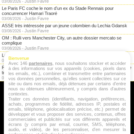
Justin Favre
03/08/2026
-
Le Paris FC coche le nom d'un ex du Stade Rennais pour
concurrencer Hamari Traoré
Justin Favre
03/08/2026
-
ASSE très intéressée par un jeune colombien du Lechia Gdansk
Justin Favre
03/08/2026
-
OM : Rulli vers Manchester City, un autre dossier mercato se
complique
Justin Favre
03/08/2026
-
Le RC Strasbourg tente un pari mercato à seulement 3M€
Bienvenue
Maxence Lefebvre
03/08/2026
-
Avec 146
partenaires
, nous souhaitons stocker et accéder
RC Lens : jurisprudence Eintracht Francfort, Dino Toppmöller reste
à des informations sur vos appareils (cookies, pixels dans
très prudent
les emails, etc.), combiner et transmettre entre partenaires
Justin Favre
03/08/2026
-
vos données personnelles, qu'elles soient collectées sur ce
site ou dans nos emails, déjà détenues par certains d'entre
nous ou obtenues ultérieurement, y compris dans d'autres
A PROPOS
contextes.
Traiter ces données (identifiants, navigation, préférences,
Qui sommes nous ?
achats, programmes de fidélité, adresses IP, postales et
emails, téléphone, géolocalisation précise, etc.) permet de
Mentions Légales
développer et vous proposer des services, contenus, offres
Publicité
commerciales et publicités sur vos différents appareils et
écrans (y compris par email, courrier, SMS, téléphone,
Politique de Cookies
audio, et vidéo), de les personnaliser, d'en mesurer la
Contact