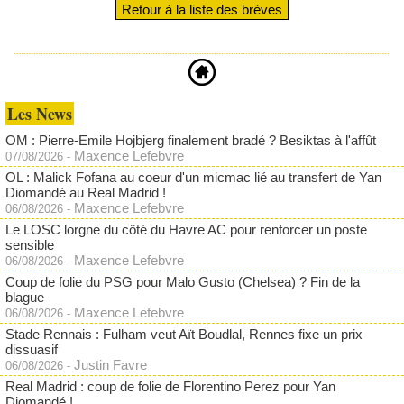
Retour à la liste des brèves
Les News
OM : Pierre-Emile Hojbjerg finalement bradé ? Besiktas à l'affût
Maxence Lefebvre
07/08/2026
-
OL : Malick Fofana au coeur d'un micmac lié au transfert de Yan
Diomandé au Real Madrid !
Maxence Lefebvre
06/08/2026
-
Le LOSC lorgne du côté du Havre AC pour renforcer un poste
sensible
Maxence Lefebvre
06/08/2026
-
Coup de folie du PSG pour Malo Gusto (Chelsea) ? Fin de la
blague
Maxence Lefebvre
06/08/2026
-
Stade Rennais : Fulham veut Aït Boudlal, Rennes fixe un prix
dissuasif
Justin Favre
06/08/2026
-
Real Madrid : coup de folie de Florentino Perez pour Yan
Diomandé !