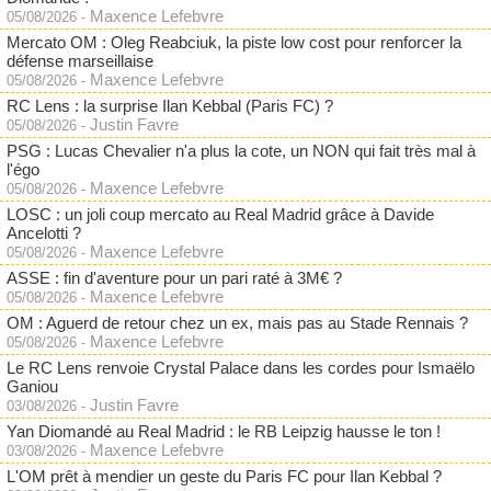
Maxence Lefebvre
05/08/2026
-
Mercato OM : Oleg Reabciuk, la piste low cost pour renforcer la
défense marseillaise
Maxence Lefebvre
05/08/2026
-
RC Lens : la surprise Ilan Kebbal (Paris FC) ?
Justin Favre
05/08/2026
-
PSG : Lucas Chevalier n'a plus la cote, un NON qui fait très mal à
l'égo
Maxence Lefebvre
05/08/2026
-
LOSC : un joli coup mercato au Real Madrid grâce à Davide
Ancelotti ?
Maxence Lefebvre
05/08/2026
-
ASSE : fin d'aventure pour un pari raté à 3M€ ?
Maxence Lefebvre
05/08/2026
-
OM : Aguerd de retour chez un ex, mais pas au Stade Rennais ?
Maxence Lefebvre
05/08/2026
-
Le RC Lens renvoie Crystal Palace dans les cordes pour Ismaëlo
Ganiou
Justin Favre
03/08/2026
-
Yan Diomandé au Real Madrid : le RB Leipzig hausse le ton !
Maxence Lefebvre
03/08/2026
-
L'OM prêt à mendier un geste du Paris FC pour Ilan Kebbal ?