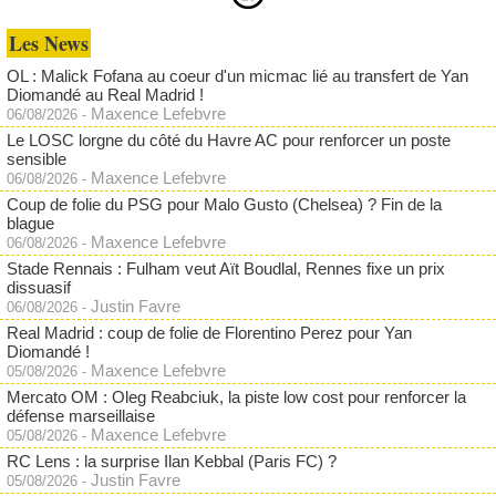
Les News
OL : Malick Fofana au coeur d'un micmac lié au transfert de Yan
Diomandé au Real Madrid !
Maxence Lefebvre
06/08/2026
-
Le LOSC lorgne du côté du Havre AC pour renforcer un poste
sensible
Maxence Lefebvre
06/08/2026
-
Coup de folie du PSG pour Malo Gusto (Chelsea) ? Fin de la
blague
Maxence Lefebvre
06/08/2026
-
Stade Rennais : Fulham veut Aït Boudlal, Rennes fixe un prix
dissuasif
Justin Favre
06/08/2026
-
Real Madrid : coup de folie de Florentino Perez pour Yan
Diomandé !
Maxence Lefebvre
05/08/2026
-
Mercato OM : Oleg Reabciuk, la piste low cost pour renforcer la
défense marseillaise
Maxence Lefebvre
05/08/2026
-
RC Lens : la surprise Ilan Kebbal (Paris FC) ?
Justin Favre
05/08/2026
-