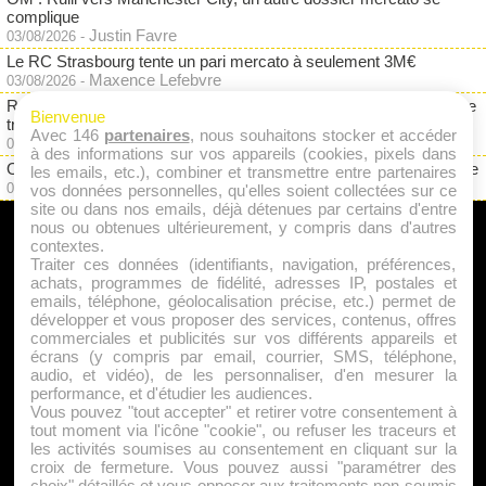
complique
Justin Favre
03/08/2026
-
Le RC Strasbourg tente un pari mercato à seulement 3M€
Maxence Lefebvre
03/08/2026
-
RC Lens : jurisprudence Eintracht Francfort, Dino Toppmöller reste
Bienvenue
très prudent
Avec 146
partenaires
, nous souhaitons stocker et accéder
Justin Favre
03/08/2026
-
à des informations sur vos appareils (cookies, pixels dans
OM : Dupraz pointe du doigt un gros paradoxe financier à Marseille
les emails, etc.), combiner et transmettre entre partenaires
Justin Favre
02/08/2026
-
vos données personnelles, qu'elles soient collectées sur ce
site ou dans nos emails, déjà détenues par certains d'entre
nous ou obtenues ultérieurement, y compris dans d'autres
A PROPOS
contextes.
Traiter ces données (identifiants, navigation, préférences,
Qui sommes nous ?
achats, programmes de fidélité, adresses IP, postales et
emails, téléphone, géolocalisation précise, etc.) permet de
Mentions Légales
développer et vous proposer des services, contenus, offres
Publicité
commerciales et publicités sur vos différents appareils et
écrans (y compris par email, courrier, SMS, téléphone,
Politique de Cookies
audio, et vidéo), de les personnaliser, d'en mesurer la
Contact
performance, et d'étudier les audiences.
Vous pouvez "tout accepter" et retirer votre consentement à
tout moment via l'icône "cookie", ou refuser les traceurs et
les activités soumises au consentement en cliquant sur la
Jeunesfooteux est un média sportif qui traite principalement de
croix de fermeture. Vous pouvez aussi "paramétrer des
l'actualité de la Ligue 1 et des grosses actualités de la Ligue 2 et
choix" détaillés et vous opposer aux traitements non soumis