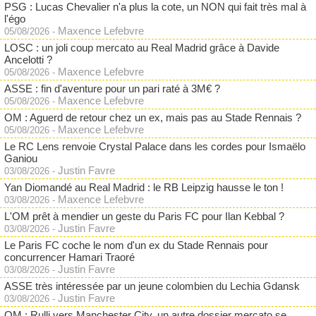
PSG : Lucas Chevalier n'a plus la cote, un NON qui fait très mal à
l'égo
Maxence Lefebvre
05/08/2026
-
LOSC : un joli coup mercato au Real Madrid grâce à Davide
Ancelotti ?
Maxence Lefebvre
05/08/2026
-
ASSE : fin d'aventure pour un pari raté à 3M€ ?
Maxence Lefebvre
05/08/2026
-
OM : Aguerd de retour chez un ex, mais pas au Stade Rennais ?
Maxence Lefebvre
05/08/2026
-
Le RC Lens renvoie Crystal Palace dans les cordes pour Ismaëlo
Ganiou
Justin Favre
03/08/2026
-
Yan Diomandé au Real Madrid : le RB Leipzig hausse le ton !
Maxence Lefebvre
03/08/2026
-
L'OM prêt à mendier un geste du Paris FC pour Ilan Kebbal ?
Justin Favre
03/08/2026
-
Le Paris FC coche le nom d'un ex du Stade Rennais pour
concurrencer Hamari Traoré
Justin Favre
03/08/2026
-
ASSE très intéressée par un jeune colombien du Lechia Gdansk
Justin Favre
03/08/2026
-
OM : Rulli vers Manchester City, un autre dossier mercato se