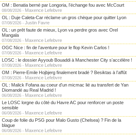
OM : Benatia berné par Longoria, l'échange fou avec McCourt
Maxence Lefebvre
08/08/2026
-
OL : Duje Caleta-Car réclame un gros chèque pour quitter Lyon
Justin Favre
07/08/2026
-
OL : un prêt faute de mieux, Lyon va perdre gros avec Orel
Mangala
Maxence Lefebvre
07/08/2026
-
OGC Nice : fin de l'aventure pour le flop Kevin Carlos !
Maxence Lefebvre
07/08/2026
-
LOSC : le dossier Ayyoub Bouaddi à Manchester City s'accélère !
Maxence Lefebvre
07/08/2026
-
OM : Pierre-Emile Hojbjerg finalement bradé ? Besiktas à l'affût
Maxence Lefebvre
07/08/2026
-
OL : Malick Fofana au coeur d'un micmac lié au transfert de Yan
Diomandé au Real Madrid !
Maxence Lefebvre
06/08/2026
-
Le LOSC lorgne du côté du Havre AC pour renforcer un poste
sensible
Maxence Lefebvre
06/08/2026
-
Coup de folie du PSG pour Malo Gusto (Chelsea) ? Fin de la
blague
Maxence Lefebvre
06/08/2026
-