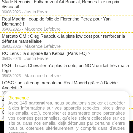
Stade Rennais : Fulham veut Aït Boudlal, Rennes fixe un prix
dissuasif
Justin Favre
06/08/2026
-
Real Madrid : coup de folie de Florentino Perez pour Yan
Diomandé !
Maxence Lefebvre
05/08/2026
-
Mercato OM : Oleg Reabciuk, la piste low cost pour renforcer la
défense marseillaise
Maxence Lefebvre
05/08/2026
-
RC Lens : la surprise Ilan Kebbal (Paris FC) ?
Justin Favre
05/08/2026
-
PSG : Lucas Chevalier n'a plus la cote, un NON qui fait très mal à
l'égo
Maxence Lefebvre
05/08/2026
-
LOSC : un joli coup mercato au Real Madrid grâce à Davide
Ancelotti ?
Maxence Lefebvre
05/08/2026
-
Bienvenue
ASSE : fin d'aventure pour un pari raté à 3M€ ?
Avec 146
partenaires
, nous souhaitons stocker et accéder
Maxence Lefebvre
05/08/2026
-
à des informations sur vos appareils (cookies, pixels dans
OM : Aguerd de retour chez un ex, mais pas au Stade Rennais ?
les emails, etc.), combiner et transmettre entre partenaires
Maxence Lefebvre
05/08/2026
-
vos données personnelles, qu'elles soient collectées sur ce
site ou dans nos emails, déjà détenues par certains d'entre
nous ou obtenues ultérieurement, y compris dans d'autres
A PROPOS