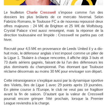
Le feuilleton
Charlie Cresswell
s’impose comme l’un des
dossiers les plus brûlants de ce mercato hivernal. Selon
Fabrizio Romano, le Toulouse FC a de nouveau repoussé deux
offres majeures : 24 M€ de Brighton et 25 M€ de Wolfsburg.
Crystal Palace s’est aussi renseigné, mais la réponse de la
direction toulousaine est limpide : Cresswell ne partira pas cet
hiver.
Recruté pour 4,5 M€ en provenance de Leeds United il y a dix-
huit mois, le défenseur anglais s’est imposé comme un pilier de
la Ligue 1. Titulaire à chaque rencontre, il affiche déjà 3 buts et
73 duels aériens gagnés, faisant de lui l’un des défenseurs les
plus dominants du championnat. Pas étonnant que Toulouse
réclame désormais au moins 30 M€ pour envisager son départ.
Cette intransigeance s’explique aussi par la dynamique sportive
des Violets, 8es de Ligue 1 avec 29 points après 19 journées.
En pleine course à l’Europe, le club ne veut pas se fragiliser
avant la fin de saison. D’autant que la valeur de Cresswell
pourrait encore grimper l’été prochain, lorsque la Premier
League reviendra à la charge.