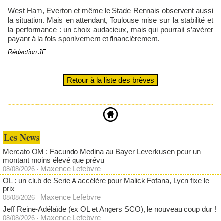
West Ham, Everton et même le Stade Rennais observent aussi
la situation. Mais en attendant, Toulouse mise sur la stabilité et
la performance : un choix audacieux, mais qui pourrait s’avérer
payant à la fois sportivement et financièrement.
Rédaction JF
Retour à la liste des brèves
Les News
Mercato OM : Facundo Medina au Bayer Leverkusen pour un
montant moins élevé que prévu
Maxence Lefebvre
08/08/2026
-
OL : un club de Serie A accélère pour Malick Fofana, Lyon fixe le
prix
Maxence Lefebvre
08/08/2026
-
Jeff Reine-Adélaïde (ex OL et Angers SCO), le nouveau coup dur !
Maxence Lefebvre
08/08/2026
-