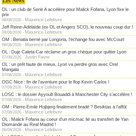
Les News
OL : un club de Serie A accélère pour Malick Fofana, Lyon fixe le
prix
Maxence Lefebvre
08/08/2026
-
Jeff Reine-Adélaïde (ex OL et Angers SCO), le nouveau coup dur !
Maxence Lefebvre
08/08/2026
-
OM : Benatia berné par Longoria, l'échange fou avec McCourt
Maxence Lefebvre
08/08/2026
-
OL : Duje Caleta-Car réclame un gros chèque pour quitter Lyon
Justin Favre
07/08/2026
-
OL : un prêt faute de mieux, Lyon va perdre gros avec Orel
Mangala
Maxence Lefebvre
07/08/2026
-
OGC Nice : fin de l'aventure pour le flop Kevin Carlos !
Maxence Lefebvre
07/08/2026
-
LOSC : le dossier Ayyoub Bouaddi à Manchester City s'accélère !
Maxence Lefebvre
07/08/2026
-
OM : Pierre-Emile Hojbjerg finalement bradé ? Besiktas à l'affût
Maxence Lefebvre
07/08/2026
-
OL : Malick Fofana au coeur d'un micmac lié au transfert de Yan
Diomandé au Real Madrid !
Maxence Lefebvre
06/08/2026
-