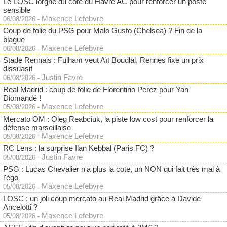
Le LOSC lorgne du côté du Havre AC pour renforcer un poste
sensible
Maxence Lefebvre
06/08/2026
-
Coup de folie du PSG pour Malo Gusto (Chelsea) ? Fin de la
blague
Maxence Lefebvre
06/08/2026
-
Stade Rennais : Fulham veut Aït Boudlal, Rennes fixe un prix
dissuasif
Justin Favre
06/08/2026
-
Real Madrid : coup de folie de Florentino Perez pour Yan
Diomandé !
Maxence Lefebvre
05/08/2026
-
Mercato OM : Oleg Reabciuk, la piste low cost pour renforcer la
défense marseillaise
Maxence Lefebvre
05/08/2026
-
RC Lens : la surprise Ilan Kebbal (Paris FC) ?
Justin Favre
05/08/2026
-
PSG : Lucas Chevalier n'a plus la cote, un NON qui fait très mal à
l'égo
Maxence Lefebvre
05/08/2026
-
LOSC : un joli coup mercato au Real Madrid grâce à Davide
Ancelotti ?
Maxence Lefebvre
05/08/2026
-