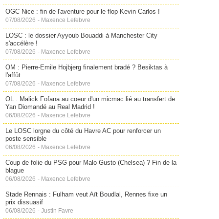
OGC Nice : fin de l'aventure pour le flop Kevin Carlos !
07/08/2026
-
Maxence Lefebvre
LOSC : le dossier Ayyoub Bouaddi à Manchester City
s'accélère !
07/08/2026
-
Maxence Lefebvre
OM : Pierre-Emile Hojbjerg finalement bradé ? Besiktas à
l'affût
07/08/2026
-
Maxence Lefebvre
OL : Malick Fofana au coeur d'un micmac lié au transfert de
Yan Diomandé au Real Madrid !
06/08/2026
-
Maxence Lefebvre
Le LOSC lorgne du côté du Havre AC pour renforcer un
poste sensible
06/08/2026
-
Maxence Lefebvre
Coup de folie du PSG pour Malo Gusto (Chelsea) ? Fin de la
blague
06/08/2026
-
Maxence Lefebvre
Stade Rennais : Fulham veut Aït Boudlal, Rennes fixe un
prix dissuasif
06/08/2026
-
Justin Favre