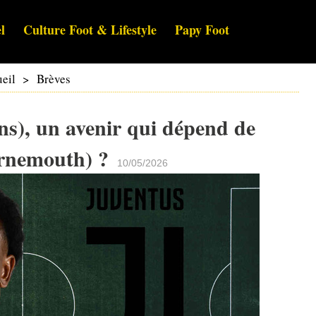
l
Culture Foot & Lifestyle
Papy Foot
eil
>
Brèves
s), un avenir qui dépend de
urnemouth) ?
10/05/2026