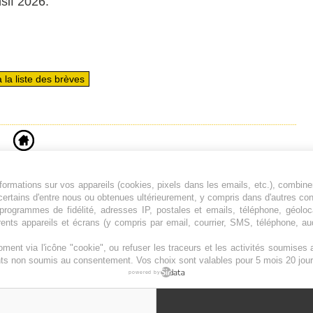
sif 2026.
 la liste des brèves
ormations sur vos appareils (cookies, pixels dans les emails, etc.), combine
Jeunesfooteux est un média sportif qui traite
certains d'entre nous ou obtenues ultérieurement, y compris dans d'autres co
principalement de l'actualité de la Ligue 1 et
, programmes de fidélité, adresses IP, postales et emails, téléphone, géolo
rents appareils et écrans (y compris par email, courrier, SMS, téléphone, aud
des grosses actualités de la Ligue 2 et du
football étranger.
ment via l'icône "cookie", ou refuser les traceurs et les activités soumise
Plan du site
|
Syndication
|
Powered by WM
ents non soumis au consentement. Vos choix sont valables pour 5 mois 20 jour
powered by