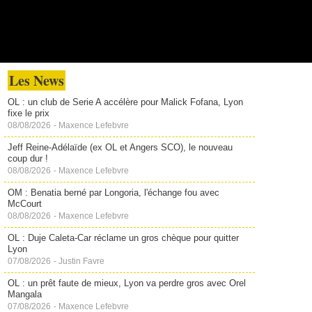
Les News
OL : un club de Serie A accélère pour Malick Fofana, Lyon
fixe le prix
08/08/2026
-
Maxence Lefebvre
Jeff Reine-Adélaïde (ex OL et Angers SCO), le nouveau
coup dur !
08/08/2026
-
Maxence Lefebvre
OM : Benatia berné par Longoria, l'échange fou avec
McCourt
08/08/2026
-
Maxence Lefebvre
OL : Duje Caleta-Car réclame un gros chèque pour quitter
Lyon
07/08/2026
-
Justin Favre
OL : un prêt faute de mieux, Lyon va perdre gros avec Orel
Mangala
07/08/2026
-
Maxence Lefebvre