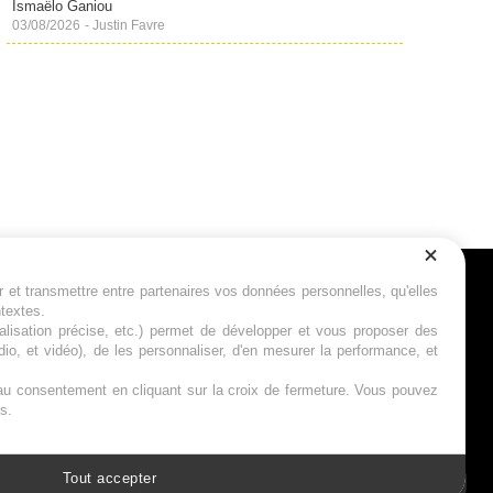
Ismaëlo Ganiou
03/08/2026
-
Justin Favre
r et transmettre entre partenaires vos données personnelles, qu'elles
Suivez-nous
ntextes.
calisation précise, etc.) permet de développer et vous proposer des
io, et vidéo), de les personnaliser, d'en mesurer la performance, et
s au consentement en cliquant sur la croix de fermeture. Vous pouvez
s.
Tout accepter