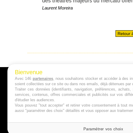
des théâtres majeurs du mercato offen
Laurent Moreira
Retour à
Bienvenue
Avec 146
partenaires
, nous souhaitons stocker et accéder à des inf
A PROPOS
soient collectées sur ce site ou dans nos emails, déjà détenues par 
Traiter ces données (identifiants, navigation, préférences, achats
Qui sommes nous ?
services, contenus, offres commerciales et publicités sur vos diffé
d'étudier les audiences.
Mentions Légales
Vous pouvez "tout accepter" et retirer votre consentement à tout mo
aussi "paramétrer des choix" détaillés et vous opposer aux traitem
Publicité
Politique de Cookies
Paramétrer vos choix