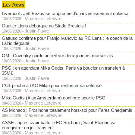
Les News
Liverpool : Jeff Bezos se rapproche d’un investissement colossal
Maxence Lefebvre
10/08/2026
-
Gautier Lloris débarque au Stade Brestois !
Justin Favre
10/08/2026
-
Gattuso confirme pour Franjo Ivanovic au RC Lens : le coach de la
Lazio dégouté
Justin Favre
10/08/2026
-
OM : Coventry garde un œil sur deux joueurs marseillais
Justin Favre
10/08/2026
-
PSG : en attendant Mika Godts, Paris va boucler un transfert à
35M€
Justin Favre
10/08/2026
-
L'OL pioche à l'AC Milan pour renforcer sa défense
Maxence Lefebvre
10/08/2026
-
Mika Godts (Ajax Amsterdam) confirme pour le PSG
Maxence Lefebvre
09/08/2026
-
AS Monaco : Frosinone totalement hors-sol pour Farès Ghedjemis
Maxence Lefebvre
09/08/2026
-
ASSE : après avoir battu le FC Sochaux, Saint-Etienne va
enregistrer un joli transfert
Maxence Lefebvre
09/08/2026
-