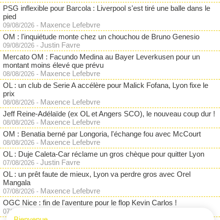
PSG inflexible pour Barcola : Liverpool s'est tiré une balle dans le
pied
Maxence Lefebvre
09/08/2026
-
OM : l'inquiétude monte chez un chouchou de Bruno Genesio
Justin Favre
09/08/2026
-
Mercato OM : Facundo Medina au Bayer Leverkusen pour un
montant moins élevé que prévu
Maxence Lefebvre
08/08/2026
-
OL : un club de Serie A accélère pour Malick Fofana, Lyon fixe le
prix
Maxence Lefebvre
08/08/2026
-
Jeff Reine-Adélaïde (ex OL et Angers SCO), le nouveau coup dur !
Maxence Lefebvre
08/08/2026
-
OM : Benatia berné par Longoria, l'échange fou avec McCourt
Maxence Lefebvre
08/08/2026
-
OL : Duje Caleta-Car réclame un gros chèque pour quitter Lyon
Justin Favre
07/08/2026
-
OL : un prêt faute de mieux, Lyon va perdre gros avec Orel
Mangala
Maxence Lefebvre
07/08/2026
-
OGC Nice : fin de l'aventure pour le flop Kevin Carlos !
Maxence Lefebvre
07/08/2026
-
Bienvenue