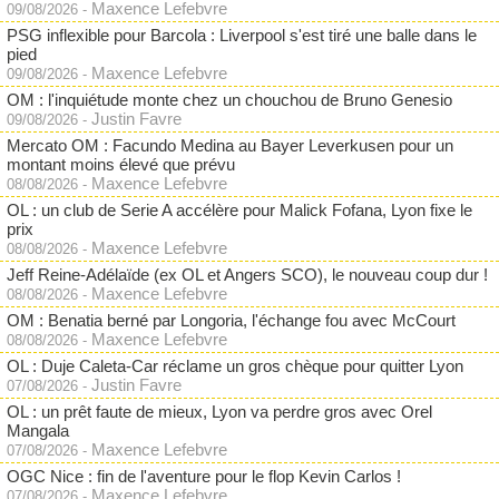
Maxence Lefebvre
09/08/2026
-
PSG inflexible pour Barcola : Liverpool s'est tiré une balle dans le
pied
Maxence Lefebvre
09/08/2026
-
OM : l'inquiétude monte chez un chouchou de Bruno Genesio
Justin Favre
09/08/2026
-
Mercato OM : Facundo Medina au Bayer Leverkusen pour un
montant moins élevé que prévu
Maxence Lefebvre
08/08/2026
-
OL : un club de Serie A accélère pour Malick Fofana, Lyon fixe le
prix
Maxence Lefebvre
08/08/2026
-
Jeff Reine-Adélaïde (ex OL et Angers SCO), le nouveau coup dur !
Maxence Lefebvre
08/08/2026
-
OM : Benatia berné par Longoria, l'échange fou avec McCourt
Maxence Lefebvre
08/08/2026
-
OL : Duje Caleta-Car réclame un gros chèque pour quitter Lyon
Justin Favre
07/08/2026
-
OL : un prêt faute de mieux, Lyon va perdre gros avec Orel
Mangala
Maxence Lefebvre
07/08/2026
-
OGC Nice : fin de l'aventure pour le flop Kevin Carlos !
Maxence Lefebvre
07/08/2026
-