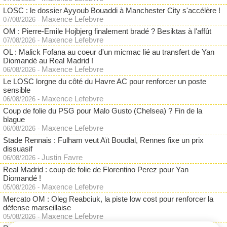
LOSC : le dossier Ayyoub Bouaddi à Manchester City s'accélère !
Maxence Lefebvre
07/08/2026
-
OM : Pierre-Emile Hojbjerg finalement bradé ? Besiktas à l'affût
Maxence Lefebvre
07/08/2026
-
OL : Malick Fofana au coeur d'un micmac lié au transfert de Yan
Diomandé au Real Madrid !
Maxence Lefebvre
06/08/2026
-
Le LOSC lorgne du côté du Havre AC pour renforcer un poste
sensible
Maxence Lefebvre
06/08/2026
-
Coup de folie du PSG pour Malo Gusto (Chelsea) ? Fin de la
blague
Maxence Lefebvre
06/08/2026
-
Stade Rennais : Fulham veut Aït Boudlal, Rennes fixe un prix
dissuasif
Justin Favre
06/08/2026
-
Real Madrid : coup de folie de Florentino Perez pour Yan
Diomandé !
Maxence Lefebvre
05/08/2026
-
Mercato OM : Oleg Reabciuk, la piste low cost pour renforcer la
défense marseillaise
Maxence Lefebvre
05/08/2026
-