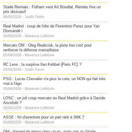
Stade Rennais : Fulham veut Aït Boudlal, Rennes fixe un
prix dissuasif
06/08/2026
-
Justin Favre
Real Madrid : coup de folie de Florentino Perez pour Yan
Diomandé !
05/08/2026
-
Maxence Lefebvre
Mercato OM : Oleg Reabciuk, la piste low cost pour
renforcer la défense marseillaise
05/08/2026
-
Maxence Lefebvre
RC Lens : la surprise Ilan Kebbal (Paris FC) ?
05/08/2026
-
Justin Favre
PSG : Lucas Chevalier n'a plus la cote, un NON qui fait très
mal à l'égo
05/08/2026
-
Maxence Lefebvre
LOSC : un joli coup mercato au Real Madrid grâce à Davide
Ancelotti ?
05/08/2026
-
Maxence Lefebvre
ASSE : fin d'aventure pour un pari raté à 3M€ ?
05/08/2026
-
Maxence Lefebvre
OM : Aguerd de retour chez un ex, mais pas au Stade