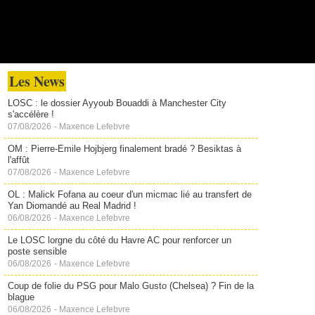
Les News
LOSC : le dossier Ayyoub Bouaddi à Manchester City
s'accélère !
07/08/2026
-
Maxence Lefebvre
OM : Pierre-Emile Hojbjerg finalement bradé ? Besiktas à
l'affût
07/08/2026
-
Maxence Lefebvre
OL : Malick Fofana au coeur d'un micmac lié au transfert de
Yan Diomandé au Real Madrid !
06/08/2026
-
Maxence Lefebvre
Le LOSC lorgne du côté du Havre AC pour renforcer un
poste sensible
06/08/2026
-
Maxence Lefebvre
Coup de folie du PSG pour Malo Gusto (Chelsea) ? Fin de la
blague
06/08/2026
-
Maxence Lefebvre