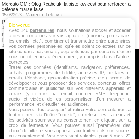
Mercato OM : Oleg Reabciuk, la piste low cost pour renforcer la
défense marseillaise
Maxence Lefebvre
05/08/2026
-
RC Lens : la surprise Ilan Kebbal (Paris FC) ?
Bienvenue
Justin Favre
05/08/2026
-
Avec 146
partenaires
, nous souhaitons stocker et accéder
PSG : Lucas Chevalier n'a plus la cote, un NON qui fait très mal à
à des informations sur vos appareils (cookies, pixels dans
l'égo
les emails, etc.), combiner et transmettre entre partenaires
Maxence Lefebvre
05/08/2026
-
vos données personnelles, qu'elles soient collectées sur ce
site ou dans nos emails, déjà détenues par certains d'entre
nous ou obtenues ultérieurement, y compris dans d'autres
A PROPOS
contextes.
Traiter ces données (identifiants, navigation, préférences,
Qui sommes nous ?
achats, programmes de fidélité, adresses IP, postales et
emails, téléphone, géolocalisation précise, etc.) permet de
Mentions Légales
développer et vous proposer des services, contenus, offres
Publicité
commerciales et publicités sur vos différents appareils et
écrans (y compris par email, courrier, SMS, téléphone,
Politique de Cookies
audio, et vidéo), de les personnaliser, d'en mesurer la
Contact
performance, et d'étudier les audiences.
Vous pouvez "tout accepter" et retirer votre consentement à
tout moment via l'icône "cookie", ou refuser les traceurs et
les activités soumises au consentement en cliquant sur la
Jeunesfooteux est un média sportif qui traite principalement de
croix de fermeture. Vous pouvez aussi "paramétrer des
l'actualité de la Ligue 1 et des grosses actualités de la Ligue 2 et
choix" détaillés et vous opposer aux traitements non soumis
au consentement. Vos choix sont valables pour 5 mois 20
du football étranger.