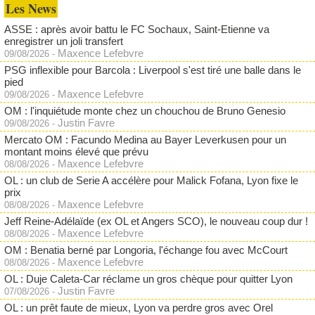
Les News
ASSE : après avoir battu le FC Sochaux, Saint-Etienne va
enregistrer un joli transfert
Maxence Lefebvre
09/08/2026
-
PSG inflexible pour Barcola : Liverpool s'est tiré une balle dans le
pied
Maxence Lefebvre
09/08/2026
-
OM : l'inquiétude monte chez un chouchou de Bruno Genesio
Justin Favre
09/08/2026
-
Mercato OM : Facundo Medina au Bayer Leverkusen pour un
montant moins élevé que prévu
Maxence Lefebvre
08/08/2026
-
OL : un club de Serie A accélère pour Malick Fofana, Lyon fixe le
prix
Maxence Lefebvre
08/08/2026
-
Jeff Reine-Adélaïde (ex OL et Angers SCO), le nouveau coup dur !
Maxence Lefebvre
08/08/2026
-
OM : Benatia berné par Longoria, l'échange fou avec McCourt
Maxence Lefebvre
08/08/2026
-
OL : Duje Caleta-Car réclame un gros chèque pour quitter Lyon
Justin Favre
07/08/2026
-
OL : un prêt faute de mieux, Lyon va perdre gros avec Orel