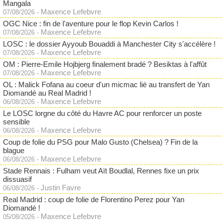
Mangala
Maxence Lefebvre
07/08/2026
-
OGC Nice : fin de l'aventure pour le flop Kevin Carlos !
Maxence Lefebvre
07/08/2026
-
LOSC : le dossier Ayyoub Bouaddi à Manchester City s'accélère !
Maxence Lefebvre
07/08/2026
-
OM : Pierre-Emile Hojbjerg finalement bradé ? Besiktas à l'affût
Maxence Lefebvre
07/08/2026
-
OL : Malick Fofana au coeur d'un micmac lié au transfert de Yan
Diomandé au Real Madrid !
Maxence Lefebvre
06/08/2026
-
Le LOSC lorgne du côté du Havre AC pour renforcer un poste
sensible
Maxence Lefebvre
06/08/2026
-
Coup de folie du PSG pour Malo Gusto (Chelsea) ? Fin de la
blague
Maxence Lefebvre
06/08/2026
-
Stade Rennais : Fulham veut Aït Boudlal, Rennes fixe un prix
dissuasif
Justin Favre
06/08/2026
-
Real Madrid : coup de folie de Florentino Perez pour Yan
Diomandé !
Maxence Lefebvre
05/08/2026
-