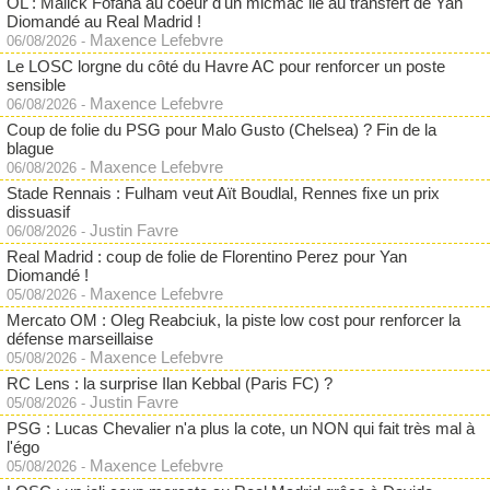
OL : Malick Fofana au coeur d'un micmac lié au transfert de Yan
Diomandé au Real Madrid !
Maxence Lefebvre
06/08/2026
-
Le LOSC lorgne du côté du Havre AC pour renforcer un poste
sensible
Maxence Lefebvre
06/08/2026
-
Coup de folie du PSG pour Malo Gusto (Chelsea) ? Fin de la
blague
Maxence Lefebvre
06/08/2026
-
Stade Rennais : Fulham veut Aït Boudlal, Rennes fixe un prix
dissuasif
Justin Favre
06/08/2026
-
Real Madrid : coup de folie de Florentino Perez pour Yan
Diomandé !
Maxence Lefebvre
05/08/2026
-
Mercato OM : Oleg Reabciuk, la piste low cost pour renforcer la
défense marseillaise
Maxence Lefebvre
05/08/2026
-
RC Lens : la surprise Ilan Kebbal (Paris FC) ?
Justin Favre
05/08/2026
-
PSG : Lucas Chevalier n'a plus la cote, un NON qui fait très mal à
l'égo
Maxence Lefebvre
05/08/2026
-