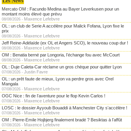
Les News
Mercato OM : Facundo Medina au Bayer Leverkusen pour un
montant moins élevé que prévu
Maxence Lefebvre
08/08/2026
-
OL : un club de Serie A accélère pour Malick Fofana, Lyon fixe le
prix
Maxence Lefebvre
08/08/2026
-
Jeff Reine-Adélaïde (ex OL et Angers SCO), le nouveau coup dur !
Maxence Lefebvre
08/08/2026
-
OM : Benatia berné par Longoria, l'échange fou avec McCourt
Maxence Lefebvre
08/08/2026
-
OL : Duje Caleta-Car réclame un gros chèque pour quitter Lyon
Justin Favre
07/08/2026
-
OL : un prêt faute de mieux, Lyon va perdre gros avec Orel
Mangala
Maxence Lefebvre
07/08/2026
-
OGC Nice : fin de l'aventure pour le flop Kevin Carlos !
Maxence Lefebvre
07/08/2026
-
LOSC : le dossier Ayyoub Bouaddi à Manchester City s'accélère !
Maxence Lefebvre
07/08/2026
-
OM : Pierre-Emile Hojbjerg finalement bradé ? Besiktas à l'affût
Maxence Lefebvre
07/08/2026
-