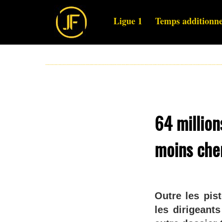
Ligue 1
Temps additionne
64 million
moins che
Outre les pis
les dirigean