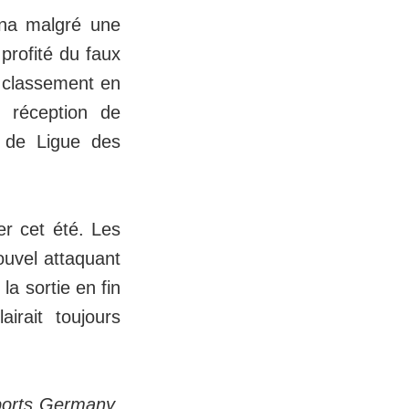
ena malgré une
profité du faux
 classement en
a réception de
r de Ligue des
er cet été. Les
ouvel attaquant
a sortie en fin
irait toujours
ports Germany
,