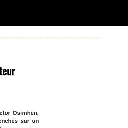
teur
ictor Osimhen,
enchés sur un