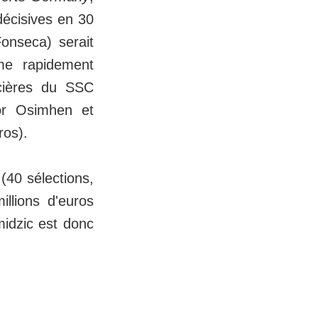
décisives en 30
onseca) serait
ême rapidement
ncières du SSC
tor Osimhen et
ros).
(40 sélections,
illions d'euros
midzic est donc