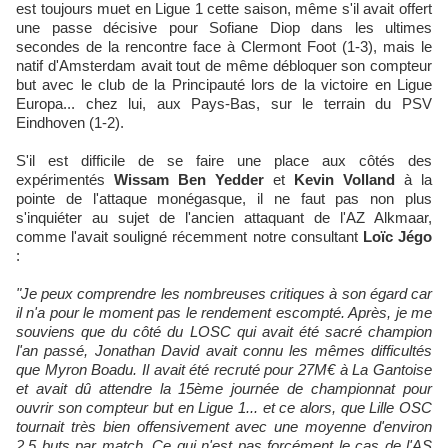
est toujours muet en Ligue 1 cette saison, même s'il avait offert
une passe décisive pour Sofiane Diop dans les ultimes
secondes de la rencontre face à Clermont Foot (1-3), mais le
natif d'Amsterdam avait tout de même débloquer son compteur
but avec le club de la Principauté lors de la victoire en Ligue
Europa... chez lui, aux Pays-Bas, sur le terrain du PSV
Eindhoven (1-2).
S'il est difficile de se faire une place aux côtés des
expérimentés
Wissam Ben Yedder
et
Kevin Volland
à la
pointe de l'attaque monégasque, il ne faut pas non plus
s'inquiéter au sujet de l'ancien attaquant de l'AZ Alkmaar,
comme l'avait souligné récemment notre consultant
Loïc Jégo
:
"Je peux comprendre les nombreuses critiques à son égard car
il n'a pour le moment pas le rendement escompté. Après, je me
souviens que du côté du LOSC qui avait été sacré champion
l'an passé, Jonathan David avait connu les mêmes difficultés
que Myron Boadu. Il avait été recruté pour 27M€ à La Gantoise
et avait dû attendre la 15ème journée de championnat pour
ouvrir son compteur but en Ligue 1... et ce alors, que Lille OSC
tournait très bien offensivement avec une moyenne d'environ
2,5 buts par match. Ce qui n'est pas forcément le cas de l'AS