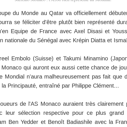
oupe du Monde au Qatar va officiellement débute
urra se féliciter d'être plutôt bien représenté dur
u'en Equipe de France avec Axel Disasi et Youss
on nationale du Sénégal avec Krépin Diatta et Isma
reel Embolo (Suisse) et Takumi Minamino (Japon
S Monaco qui auront eux aussi cette chance de jo
e Mondial n'aura malheureusement pas fait que 
 la Principauté, entraîné par Philippe Clément...
s joueurs de l'AS Monaco auraient très clairement
c leur sélection respective pour ce plus gran
sam Ben Yedder et Benoît Badiashile avec la Fra