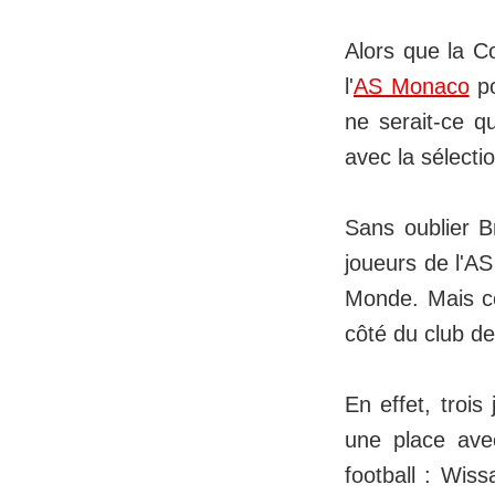
Alors que la C
l'
AS Monaco
po
ne serait-ce q
avec la sélecti
Sans oublier B
joueurs de l'A
Monde. Mais c
côté du club de
En effet, troi
une place ave
football : Wis