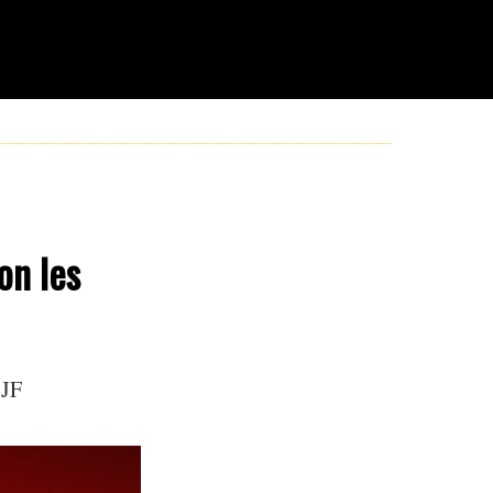
on les
 JF