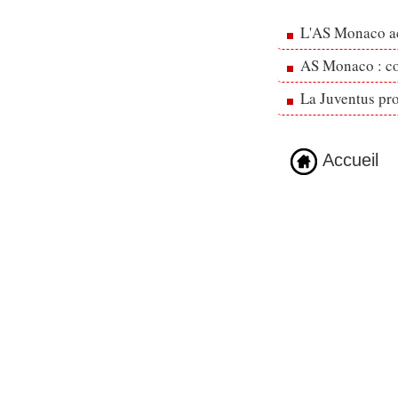
L'AS Monaco ac
AS Monaco : cou
La Juventus pr
Accueil