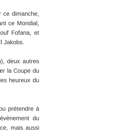
r ce dimanche,
ant ce Mondial,
ouf Fofana, et
ïl Jakobs.
), deux autres
uer la Coupe du
des heureux du
 pu prétendre à
d évènement du
nce, mais aussi