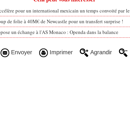
célère pour un international mexicain un temps convoité par l
p de folie à 40M€ de Newcastle pour un transfert surprise !
opose un échange à l'AS Monaco : Openda dans la balance
Envoyer
Imprimer
Agrandir