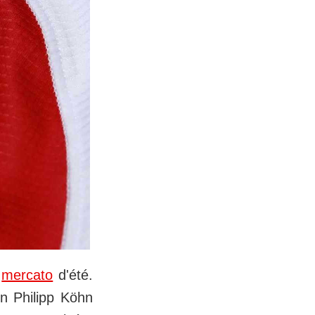
e
mercato
d'été.
en Philipp Köhn