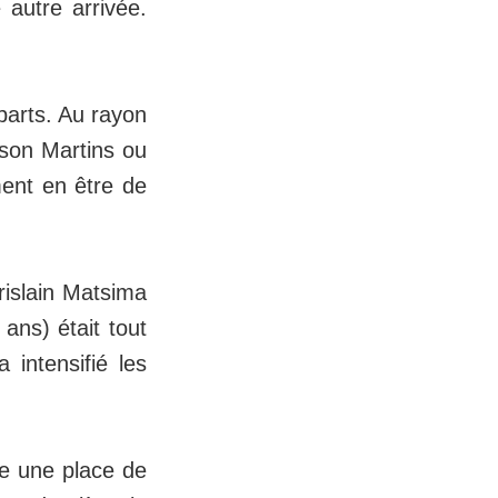
 autre arrivée.
parts. Au rayon
lson Martins ou
ment en être de
rislain Matsima
ans) était tout
 intensifié les
re une place de