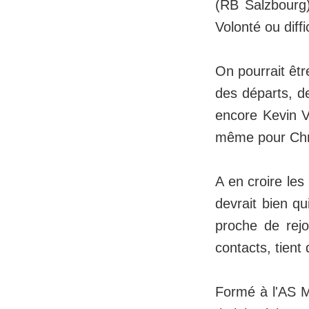
(RB Salzbourg)
Volonté ou diffi
On pourrait êtr
des départs, 
encore Kevin Vo
même pour Chri
A en croire les
devrait bien qu
proche de rejoi
contacts, tient 
Formé à l'AS M