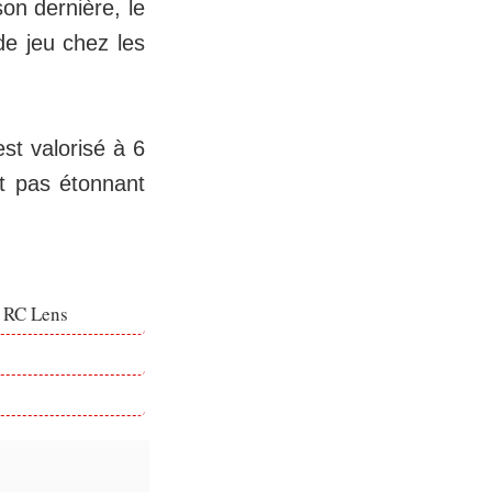
son dernière, le
de jeu chez les
st valorisé à 6
it pas étonnant
e RC Lens