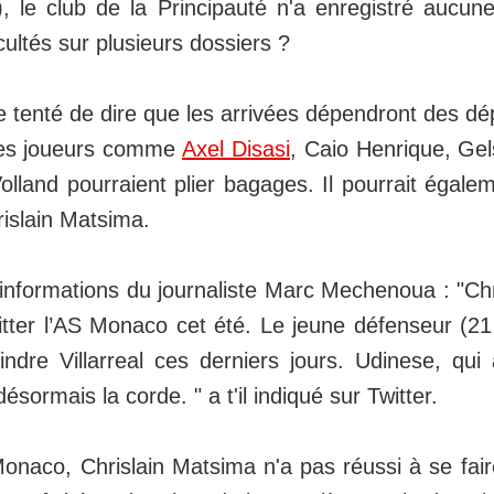
, le club de la Principauté n'a enregistré aucune
cultés sur plusieurs dossiers ?
e tenté de dire que les arrivées dépendront des dé
des joueurs comme
Axel Disasi
, Caio Henrique, Ge
lland pourraient plier bagages. Il pourrait égale
slain Matsima.
 informations du journaliste Marc Mechenoua : "Ch
itter l’AS Monaco cet été. Le jeune défenseur (21 
ndre Villarreal ces derniers jours. Udinese, qui a
désormais la corde. " a t'il indiqué sur Twitter.
onaco, Chrislain Matsima n'a pas réussi à se fai