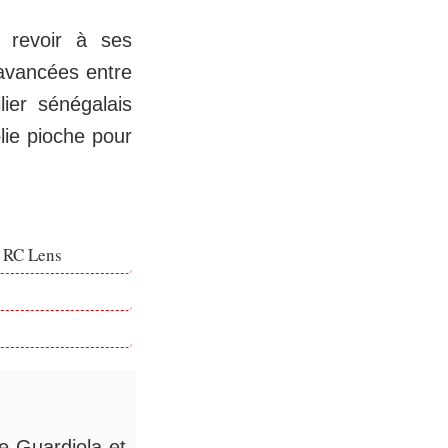
u revoir à ses
 avancées entre
ilier sénégalais
olie pioche pour
e RC Lens
de Guardiola et