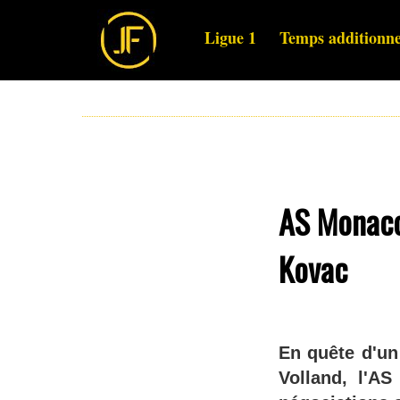
Ligue 1
Temps additionne
AS Monaco 
Kovac
En quête d'un
Volland, l'AS