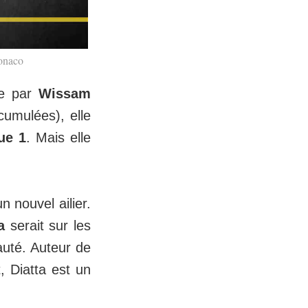
Monaco
ée par
Wissam
cumulées), elle
ue 1
. Mais elle
 nouvel ailier.
a
serait sur les
auté. Auteur de
, Diatta est un