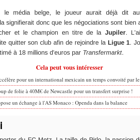
n le média belge, le joueur aurait déjà dit a
la signifierait donc que les négociations sont bien
cher et le champion en titre de la
Jupiler
. L'a
ite quitter son club afin de rejoindre la
Ligue 1
. J
stimé à 18 millions d'euros par
Transfermarkt
.
Cela peut vous intéresser
célère pour un international mexicain un temps convoité par l
p de folie à 40M€ de Newcastle pour un transfert surprise !
opose un échange à l'AS Monaco : Openda dans la balance
i
orter du FC Metz. La taille de Pirlo, la passion 