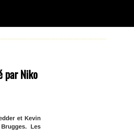
é par Niko
edder et Kevin
b Brugges. Les