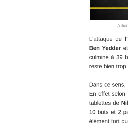
Ailie
L'attaque de
l
Ben Yedder
e
culmine à 39 b
reste bien tro
Dans ce sens, l
En effet selon
tablettes de
Ni
10 buts et 2 p
élément fort du