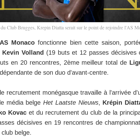
r du Club Brugges, Krepin Diatta serait sur le point de rejoindre l'AS 
'AS Monaco
fonctionne bien cette saison, port
t
Kevin Volland
(19 buts et 12 passes décisives 
uts en 20 rencontres, 2ème meilleur total de
Lig
p dépendante de son duo d'avant-centre.
e recrutement monégasque travaille à l'arrivée d'un
 le média belge
Het Laatste Nieuws
,
Krépin Diatt
ko Kovac
et du recrutement du club de la princip
asses décisives en 19 rencontres de championnat
 club belge.