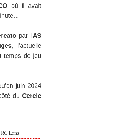
FCO
où il avait
nute...
rcato
par l'
AS
uges
, l'actuelle
du temps de jeu
qu'en juin 2024
 côté du
Cercle
e RC Lens