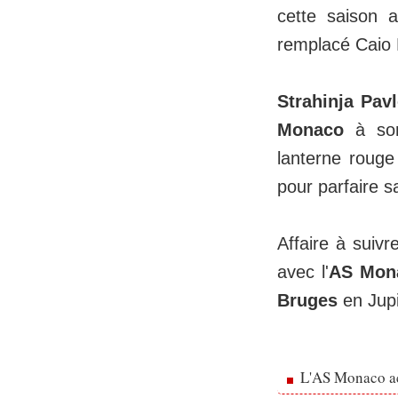
cette saison 
remplacé Caio 
Strahinja Pavl
Monaco
à so
lanterne roug
pour parfaire s
Affaire à suiv
avec l'
AS Mon
Bruges
en Jupi
L'AS Monaco ac