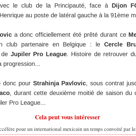
avec le club de la Principauté, face à
Dijon 
Henrique au poste de latéral gauche à la 91ème mi
ovic
a donc officiellement été prêté durant ce
Me
n club partenaire en Belgique : le
Cercle Br
e de
Jupiler Pro League
. Histoire de retrouver 
a progression...
re donc pour
Strahinja Pavlovic
, sous contrat jus
aco
, durant cette deuxième moitié de saison du
ler Pro League...
Cela peut vous intéresser
célère pour un international mexicain un temps convoité par l