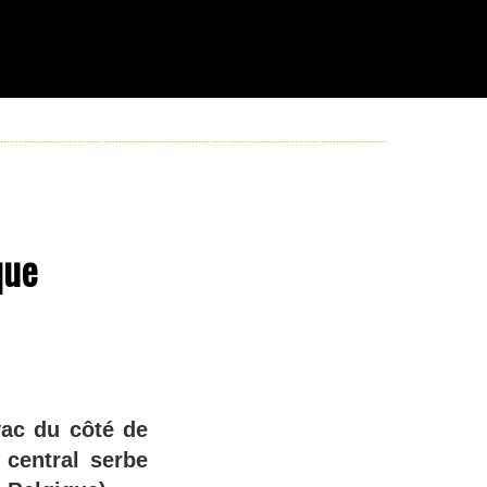
que
vac du côté de
 central serbe