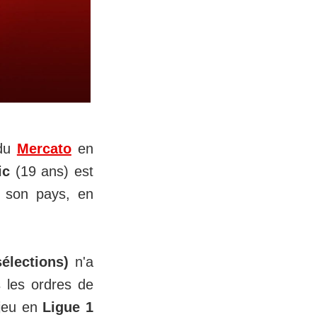
 du
Mercato
en
ic
(19 ans) est
s son pays, en
sélections)
n'a
 les ordres de
 jeu en
Ligue 1