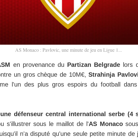
AS Monaco : Pavlovic, une minute de jeu en Ligue 1...
ASM
en provenance du
Partizan Belgrade
lors
contre un gros chèque de 10M€,
Strahinja Pavlov
me l'un des plus gros espoirs du football dan
eune défenseur central international serbe (4 
 s'illustrer sous le maillot de l'
AS Monaco
sous
puisqu'il n'a disputé qu'une seule petite minute de