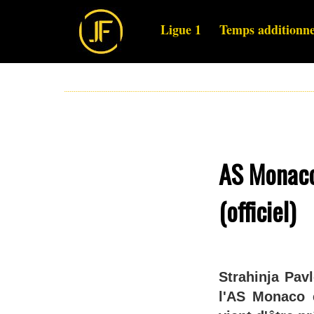
Ligue 1
Temps additionne
AS Monaco 
(officiel)
Strahinja Pav
l'AS Monaco e