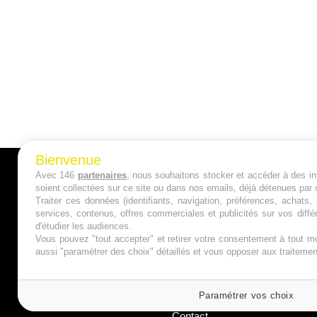
Bienvenue
Avec 146
partenaires
, nous souhaitons stocker et accéder à des inf
A PROPOS
soient collectées sur ce site ou dans nos emails, déjà détenues par 
Traiter ces données (identifiants, navigation, préférences, achats
Qui sommes nous ?
services, contenus, offres commerciales et publicités sur vos diffé
d'étudier les audiences.
Mentions Légales
Vous pouvez "tout accepter" et retirer votre consentement à tout mo
aussi "paramétrer des choix" détaillés et vous opposer aux traitem
Publicité
Politique de Cookies
Paramétrer vos choix
Contact