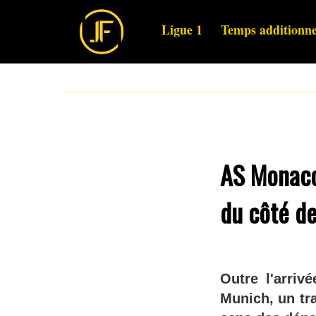
Ligue 1
Temps additionne
AS Monaco 
du côté de
Outre l'arri
Munich, un tra