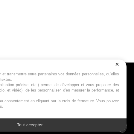
r et transmettre entre partenaires vos données personnelles, qu'elles
Suivez-nous
ntextes.
calisation précise, etc.) permet de développer et vous proposer des
io, et vidéo), de les personnaliser, d'en mesurer la performance, et
s au consentement en cliquant sur la croix de fermeture. Vous pouvez
s.
Tout accepter