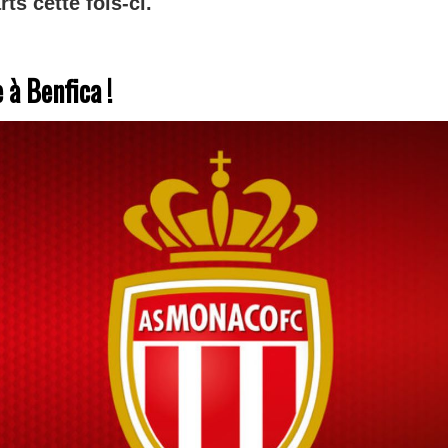
ts cette fois-ci.
 à Benfica !