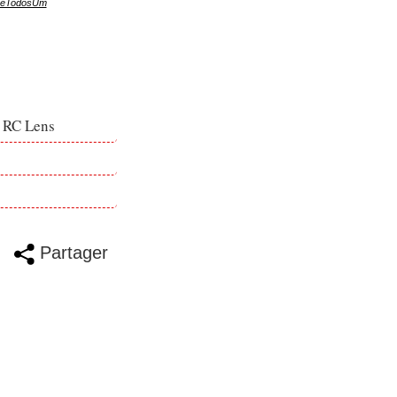
eTodosUm
e RC Lens
Partager