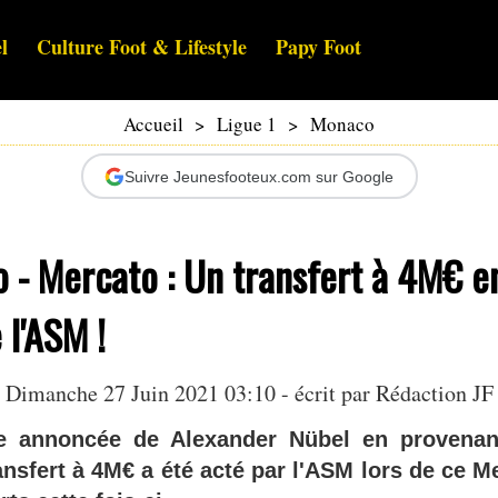
l
Culture Foot & Lifestyle
Papy Foot
Accueil
>
Ligue 1
>
Monaco
Suivre Jeunesfooteux.com sur Google
- Mercato : Un transfert à 4M€ en
 l'ASM !
Dimanche 27 Juin 2021 03:10 - écrit par Rédaction JF
vée annoncée de Alexander Nübel en provena
nsfert à 4M€ a été acté par l'ASM lors de ce M