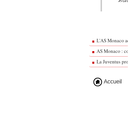
✍️ Gil 
L'AS Monaco ac
AS Monaco : cou
La Juventus pr
Accueil