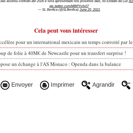
Dias assinou contrato até 2026 e será apresentado nos próximos dias, no Estádio da Luz.
#D
pic.twitter.com/M8IPYvfx07
— SL Benfica (@SLBenfica)
June 25, 2021
Cela peut vous intéresser
célère pour un international mexicain un temps convoité par l
p de folie à 40M€ de Newcastle pour un transfert surprise !
opose un échange à l'AS Monaco : Openda dans la balance
Envoyer
Imprimer
Agrandir