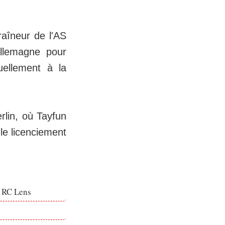
traîneur de l'AS
llemagne pour
uellement à la
rlin, où Tayfun
le licenciement
e RC Lens