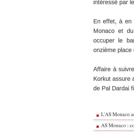
intéressé par l
En effet, à en
Monaco et du 
occuper le ba
onzième place 
Affaire à suiv
Korkut assure a
de Pal Dardai 
L'AS Monaco ac
AS Monaco : cou