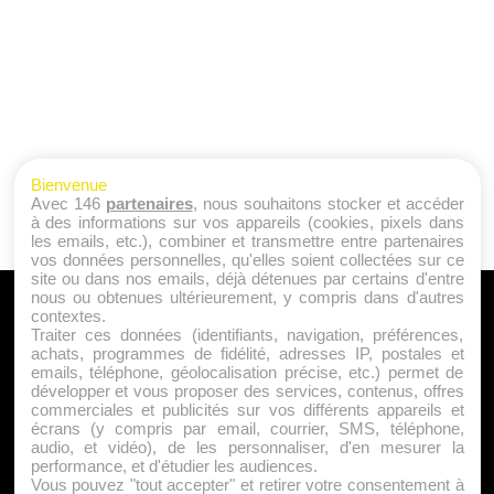
Bienvenue
Avec 146
partenaires
, nous souhaitons stocker et accéder
à des informations sur vos appareils (cookies, pixels dans
les emails, etc.), combiner et transmettre entre partenaires
vos données personnelles, qu'elles soient collectées sur ce
site ou dans nos emails, déjà détenues par certains d'entre
nous ou obtenues ultérieurement, y compris dans d'autres
A PROPOS
contextes.
Traiter ces données (identifiants, navigation, préférences,
Qui sommes nous ?
achats, programmes de fidélité, adresses IP, postales et
emails, téléphone, géolocalisation précise, etc.) permet de
Mentions Légales
développer et vous proposer des services, contenus, offres
Publicité
commerciales et publicités sur vos différents appareils et
écrans (y compris par email, courrier, SMS, téléphone,
Politique de Cookies
audio, et vidéo), de les personnaliser, d'en mesurer la
Contact
performance, et d'étudier les audiences.
Vous pouvez "tout accepter" et retirer votre consentement à