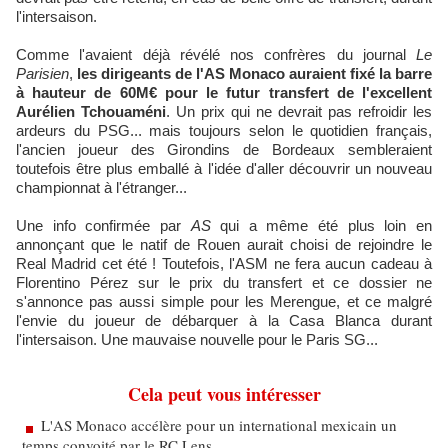
l'intersaison.
Comme l'avaient déjà révélé nos confrères du journal
Le
Parisien
,
les dirigeants de l'AS Monaco auraient fixé la barre
à hauteur de 60M€ pour le futur transfert de l'excellent
Aurélien Tchouaméni
. Un prix qui ne devrait pas refroidir les
ardeurs du PSG... mais toujours selon le quotidien français,
l'ancien joueur des Girondins de Bordeaux sembleraient
toutefois être plus emballé à l'idée d'aller découvrir un nouveau
championnat à l'étranger...
Une info confirmée par
AS
qui a même été plus loin en
annonçant que le natif de Rouen aurait choisi de rejoindre le
Real Madrid cet été ! Toutefois, l'ASM ne fera aucun cadeau à
Florentino Pérez sur le prix du transfert et ce dossier ne
s'annonce pas aussi simple pour les Merengue, et ce malgré
l'envie du joueur de débarquer à la Casa Blanca durant
l'intersaison. Une mauvaise nouvelle pour le Paris SG...
Cela peut vous intéresser
L'AS Monaco accélère pour un international mexicain un
temps convoité par le RC Lens