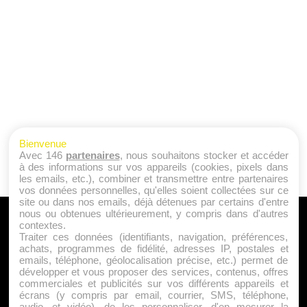
Bienvenue
Avec 146
partenaires
, nous souhaitons stocker et accéder
à des informations sur vos appareils (cookies, pixels dans
les emails, etc.), combiner et transmettre entre partenaires
vos données personnelles, qu'elles soient collectées sur ce
site ou dans nos emails, déjà détenues par certains d'entre
nous ou obtenues ultérieurement, y compris dans d'autres
A PROPOS
contextes.
Traiter ces données (identifiants, navigation, préférences,
Qui sommes nous ?
achats, programmes de fidélité, adresses IP, postales et
emails, téléphone, géolocalisation précise, etc.) permet de
Mentions Légales
développer et vous proposer des services, contenus, offres
Publicité
commerciales et publicités sur vos différents appareils et
écrans (y compris par email, courrier, SMS, téléphone,
Politique de Cookies
audio, et vidéo), de les personnaliser, d'en mesurer la