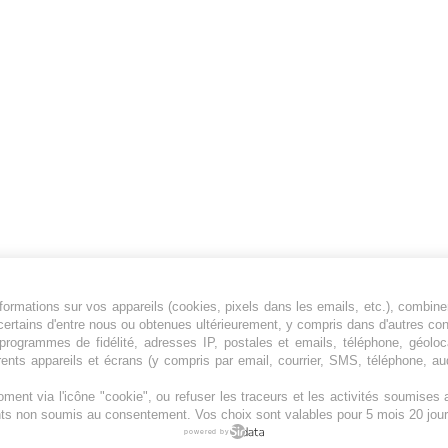
ormations sur vos appareils (cookies, pixels dans les emails, etc.), combine
Jeunesfooteux est un média sportif qui traite
certains d'entre nous ou obtenues ultérieurement, y compris dans d'autres co
principalement de l'actualité de la Ligue 1 et
, programmes de fidélité, adresses IP, postales et emails, téléphone, géolo
rents appareils et écrans (y compris par email, courrier, SMS, téléphone, aud
des grosses actualités de la Ligue 2 et du
football étranger.
ment via l'icône "cookie", ou refuser les traceurs et les activités soumise
Plan du site
|
Syndication
|
Powered by WM
ents non soumis au consentement. Vos choix sont valables pour 5 mois 20 jour
powered by