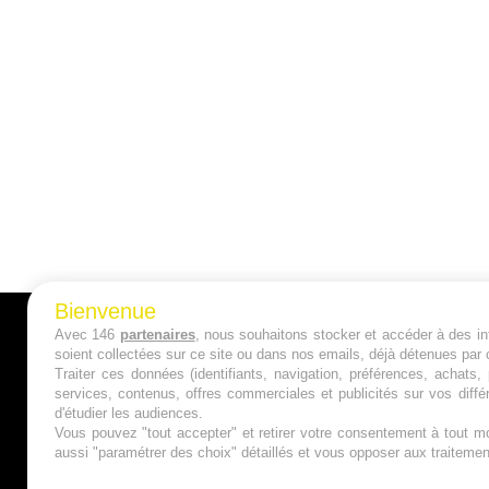
Bienvenue
Avec 146
partenaires
, nous souhaitons stocker et accéder à des inf
A PROPOS
soient collectées sur ce site ou dans nos emails, déjà détenues par 
Traiter ces données (identifiants, navigation, préférences, achats
Qui sommes nous ?
services, contenus, offres commerciales et publicités sur vos diffé
d'étudier les audiences.
Mentions Légales
Vous pouvez "tout accepter" et retirer votre consentement à tout mo
aussi "paramétrer des choix" détaillés et vous opposer aux traitem
Publicité