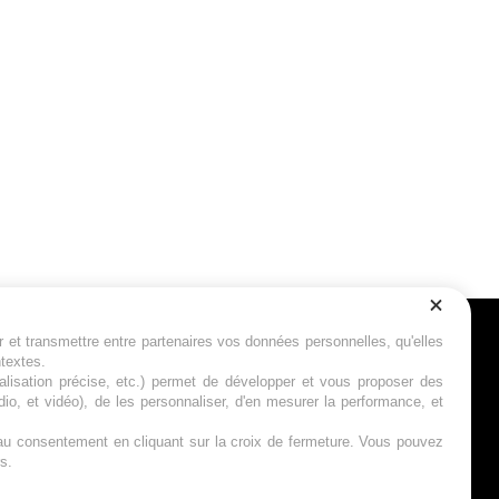
r et transmettre entre partenaires vos données personnelles, qu'elles
Suivez-nous
ntextes.
calisation précise, etc.) permet de développer et vous proposer des
io, et vidéo), de les personnaliser, d'en mesurer la performance, et
s au consentement en cliquant sur la croix de fermeture. Vous pouvez
s.