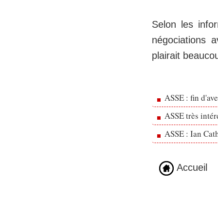
Selon les info
négociations a
plairait beauco
ASSE : fin d'av
ASSE très inté
ASSE : Ian Cath
Accueil