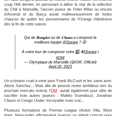
coup l'été dernier, en parvenant à attirer la star de la sélection
du Chili à Marseille, l'ancien joueur de l'Inter Milan ou encore
d'Arsenal et du Barça aurait malheureusement de fortes
chances de quitter les pensionnaires de l'Orange Vélodrome
dès la fin de cette saison.
Qui de 𝐑𝐨𝐧𝐠𝐢𝐞𝐫 ou de 𝐂𝐥𝐚𝐮𝐬𝐬 a composé la
meilleure équipe
@Sorare
? 😜
À votre tour de composer votre 5️⃣ ⬇️
#Sorare
|
#OM
— Olympique de Marseille (@OM_Officiel)
April 20, 2023
Un scénario cruel à venir pour Frank McCourt et les siens avec
Alexis Sanchez... Mais afin de pouvoir rester ambitieux lors du
prochain mercato estival, l'
OM
aurait également pour idée de
sacrifier trois autres joueurs : Mattéo Guendouzi, Jonathan
Clauss et Cengiz Ünder. Incroyable mais vrai...
Plusieurs formations de Premier League (Aston Villa, West
Ham, Newcastle) afficheraient toujours un intérêt concret pour