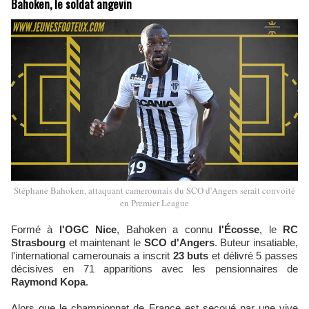
Bahoken, le soldat angevin
Stéphane Bahoken, attaquant camerounais du SCO d'Angers serait convoité
en Premier League
Formé à
l'OGC Nice
, Bahoken a connu
l'Écosse
, le
RC
Strasbourg
et maintenant le
SCO d'Angers
. Buteur insatiable,
l'international camerounais a inscrit
23 buts
et délivré 5 passes
décisives en 71 apparitions avec les pensionnaires de
Raymond Kopa
.
Alors que le championnat de France est secoué par une vive