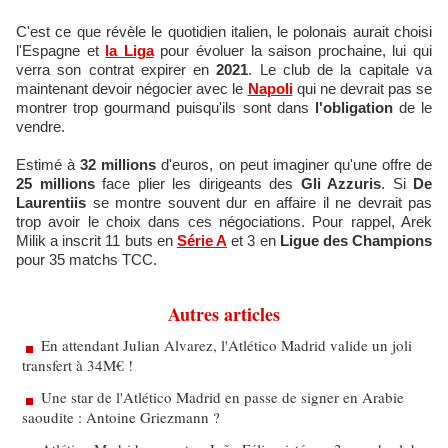
C'est ce que révèle le quotidien italien, le polonais aurait choisi
l'Espagne et
la Liga
pour évoluer la saison prochaine, lui qui
verra son contrat expirer en
2021
. Le club de la capitale va
maintenant devoir négocier avec le
Napoli
qui ne devrait pas se
montrer trop gourmand puisqu'ils sont dans
l'obligation
de le
vendre.
Estimé à
32 millions
d'euros, on peut imaginer qu'une offre de
25 millions
face plier les dirigeants des
Gli Azzuris
. Si
De
Laurentiis
se montre souvent dur en affaire il ne devrait pas
trop avoir le choix dans ces négociations. Pour rappel, Arek
Milik a inscrit 11 buts en
Série A
et 3 en
Ligue des Champions
pour 35 matchs TCC.
Autres articles
En attendant Julian Alvarez, l'Atlético Madrid valide un joli
transfert à 34M€ !
Une star de l'Atlético Madrid en passe de signer en Arabie
saoudite : Antoine Griezmann ?