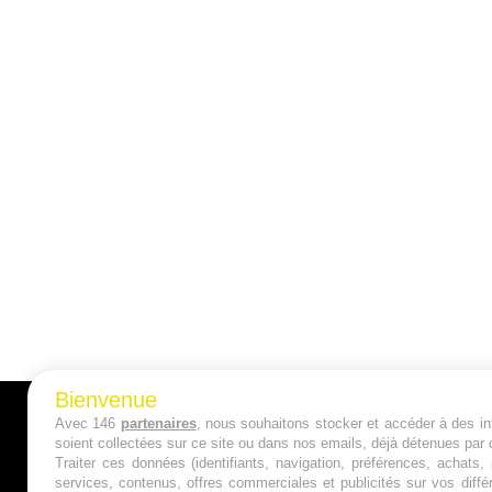
Bienvenue
Avec 146
partenaires
, nous souhaitons stocker et accéder à des inf
A PROPOS
soient collectées sur ce site ou dans nos emails, déjà détenues par 
Traiter ces données (identifiants, navigation, préférences, achats
Qui sommes nous ?
services, contenus, offres commerciales et publicités sur vos diffé