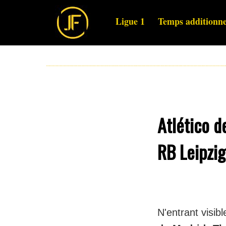
Ligue 1
Temps additionne
Atlético d
RB Leipzi
N'entrant visib