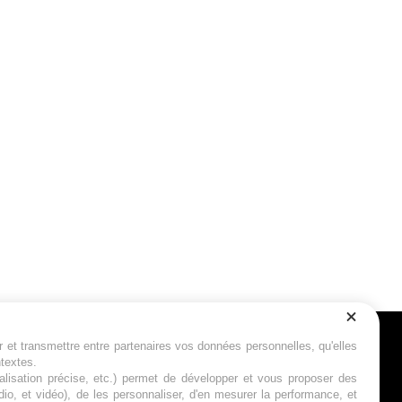
r et transmettre entre partenaires vos données personnelles, qu'elles
Suivez-nous
ntextes.
calisation précise, etc.) permet de développer et vous proposer des
io, et vidéo), de les personnaliser, d'en mesurer la performance, et