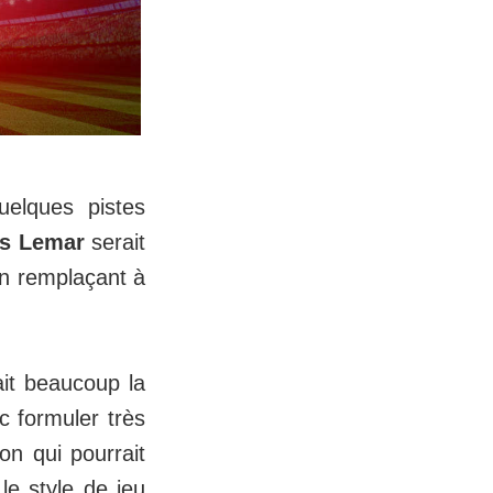
uelques pistes
s Lemar
serait
n remplaçant à
ait beaucoup la
c formuler très
on qui pourrait
le style de jeu