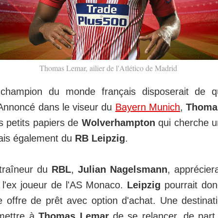
Thomas Lemar, ailier de l'Atlético de Madrid
 champion du monde français disposerait de q
 Annoncé dans le viseur du
Bayern Munich
,
Thoma
s petits papiers de
Wolverhampton
qui cherche u
ais également du
RB Leipzig
.
ntraîneur du
RBL
,
Julian Nagelsmann
, apprécier
 l'ex joueur de l'AS Monaco.
Leipzig
pourrait don
 offre de prêt avec option d'achat. Une destinati
rmettre à
Thomas Lemar
de se relancer, de part 