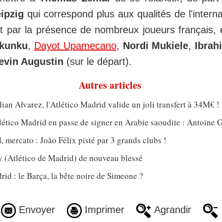
ipzig
qui correspond plus aux qualités de l'interna
 par la présence de nombreux joueurs français, 
Nkunku
,
Dayot Upamecano
,
Nordi Mukiele
,
Ibrah
evin Augustin
(sur le départ).
Autres articles
lian Alvarez, l'Atlético Madrid valide un joli transfert à 34M€ !
tlético Madrid en passe de signer en Arabie saoudite : Antoine
, mercato : João Félix pisté par 3 grands clubs !
(Atlético de Madrid) de nouveau blessé
rid : le Barça, la bête noire de Simeone ?
Envoyer
Imprimer
Agrandir