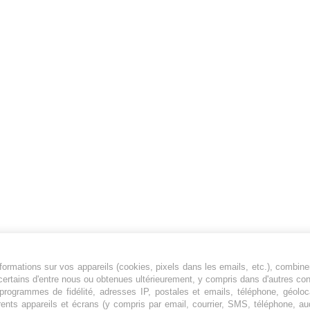
ormations sur vos appareils (cookies, pixels dans les emails, etc.), combine
Jeunesfooteux est un média sportif qui traite
certains d'entre nous ou obtenues ultérieurement, y compris dans d'autres co
principalement de l'actualité de la Ligue 1 et
, programmes de fidélité, adresses IP, postales et emails, téléphone, géolo
rents appareils et écrans (y compris par email, courrier, SMS, téléphone, aud
des grosses actualités de la Ligue 2 et du